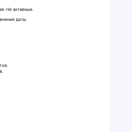
я. Не активные.
енения даты.
гое.
в.