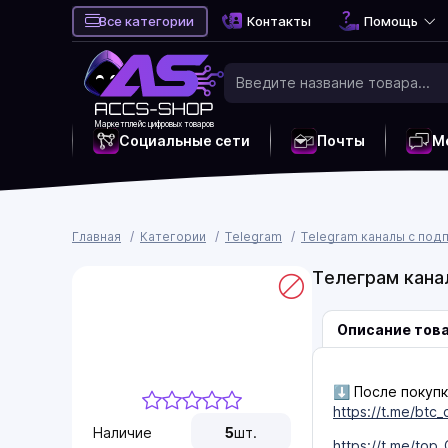
Все категории
Контакты
Помощь
Маркетплейс цифровых товаров
Социальные сети
Почты
М
Главная
Категории
Telegram
Telegram каналы с под
Телеграм кана
Описание тов
⬇️ После покупк
https://t.me/btc
Наличие
5
шт.
https://t.me/top