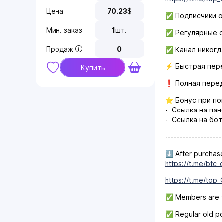
Цена
70.23
$
✅ Подписчики о
Мин. заказ
1
шт.
✅ Регулярные с
Продаж
0
✅ Канал никогда
⚡️ Быстрая пере
Купить
❗️ Полная перед
⭐️ Бонус при по
- Ссылка на пан
- Ссылка на бот
-------------------
⬇️ After purchase
https://t.me/btc
https://t.me/top
✅ Members are ve
✅ Regular old pos