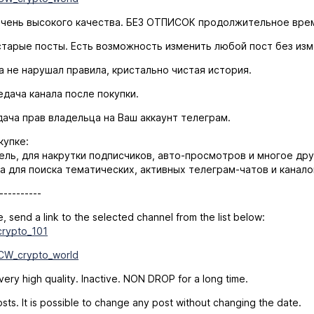
чень высокого качества. БЕЗ ОТПИСОК продолжительное врем
тарые посты. Есть возможность изменить любой пост без изм
 не нарушал правила, кристально чистая история.
дача канала после покупки.
ача прав владельца на Ваш аккаунт телеграм.
купке:
ель, для накрутки подписчиков, авто-просмотров и многое дру
а для поиска тематических, активных телеграм-чатов и канало
----------
, send a link to the selected channel from the list below:
_crypto_101
_CW_crypto_world
ry high quality. Inactive. NON DROP for a long time.
ts. It is possible to change any post without changing the date.