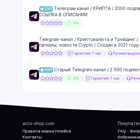
Телеграм канал / КРИПТА / 2000 подпи
ТОП
ССЫЛКА В ОПИСАНИИ
0%
Telegram-канал / Криптовалюта и Трейдинг /
сигналы, новости Crypto / Создан в 2021 году
Гарантия: 1 час
Ручная выдач
Старый Telegram-канал / 2 000 подписч
ТОП
0%
Гарантия: 1 час
Ручн
accs-shop.com
Покупате
Правила маркетплейса
FAQ - Воп
Контакты
Избранные