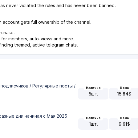
s never violated the rules and has never been banned.
 account gets full ownership of the channel.
rchase:
l, for members, auto-views and more.
 finding themed, active telegram chats.
 подписчиков / Регулярные посты /
Наличие
Цена
5
шт.
15.84
$
разные дни начиная с Мая 2025
Наличие
Цена
1
шт.
9.61
$