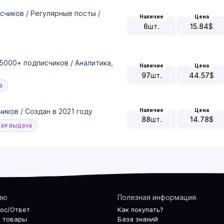
счиков / Регулярные посты /
Наличие
Цена
6
шт.
15.84
$
 5000+ подписчиков / Аналитика,
Наличие
Цена
97
шт.
44.57
$
а
иков / Создан в 2021 году
Наличие
Цена
88
шт.
14.78
$
ая выдача
лю
Полезная информация
рос/Ответ
Как покупать?
 товары
База знаний