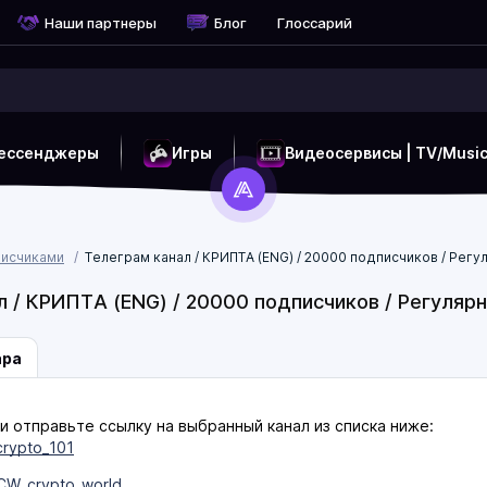
Наши партнеры
Блог
Глоссарий
ессенджеры
Игры
Видеосервисы | TV/Musi
писчиками
Телеграм канал / КРИПТА (ENG) / 20000 подписчиков / Ре
л / КРИПТА (ENG) / 20000 подписчиков / Регул
ара
и отправьте ссылку на выбранный канал из списка ниже:
_crypto_101
_CW_crypto_world