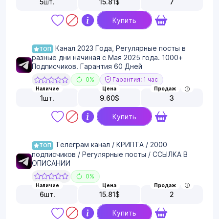
5
шт.
15.81
$
7
Купить
Канал 2023 Года, Регулярные посты в
ТОП
разные дни начиная с Мая 2025 года. 1000+
Подписчиков. Гарантия 60 Дней
0%
Гарантия: 1 час
Наличие
Цена
Продаж
1
шт.
9.60
$
3
Купить
Телеграм канал / КРИПТА / 2000
ТОП
подписчиков / Регулярные посты / ССЫЛКА В
ОПИСАНИИ
0%
Наличие
Цена
Продаж
6
шт.
15.81
$
2
Купить