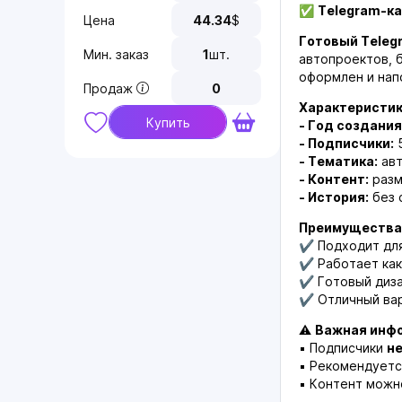
✅
Telegram-ка
Цена
44.34
$
Готовый Teleg
Мин. заказ
1
шт.
автопроектов, 
оформлен и нап
Продаж
0
Характеристик
Купить
- Год создания
- Подписчики:
5
- Тематика:
авт
- Контент:
разм
- История:
без 
Преимущества
✔ Подходит для
✔ Работает как
✔ Готовый диза
✔ Отличный вар
⚠
Важная инф
▪ Подписчики
н
▪ Рекомендуетс
▪ Контент можн