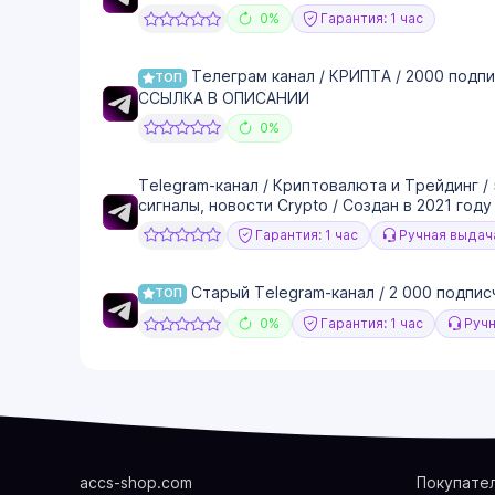
0%
Гарантия: 1 час
Телеграм канал / КРИПТА / 2000 подпи
ТОП
ССЫЛКА В ОПИСАНИИ
0%
Telegram-канал / Криптовалюта и Трейдинг /
сигналы, новости Crypto / Создан в 2021 году
Гарантия: 1 час
Ручная выдач
Старый Telegram-канал / 2 000 подписч
ТОП
0%
Гарантия: 1 час
Ручн
accs-shop.com
Покупате