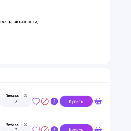
месяца активности)
Продаж
7
Купить
Продаж
3
Купить