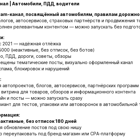
нал | Автомобили, ПДД, водители
ram-канал, посвящённый автомобилям, правилам дорожно
блогов, автосервисов, страховых партнёрств и продвижения т
олнен релевантным контентом — можно запускать без подгото
и:
:
2021 — надёжная отлёжка
000 (неактивные, без отписок, без ботов)
о, ПДД, дороги, советы, обзоры
ещены тематические посты, визуально оформленный канал
спама, блокировок и нарушений
:
 автопроектов, блогов, автосервисов, партнёрских программ
 витрина для товаров, обзоров и информационного контента
йн и посты — можно запускать сразу
иант для тестов, упаковки или автоворонок в автомобильной
ормация:
еактивные
,
без отписок 180 дней
я обновление постов под свою нишу
о переупаковать под бренд-магазин или CPA-платформу