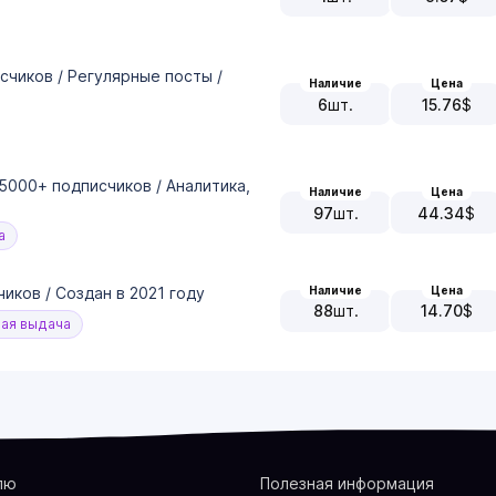
счиков / Регулярные посты /
Наличие
Цена
6
шт.
15.76
$
 5000+ подписчиков / Аналитика,
Наличие
Цена
97
шт.
44.34
$
а
иков / Создан в 2021 году
Наличие
Цена
88
шт.
14.70
$
ая выдача
лю
Полезная информация