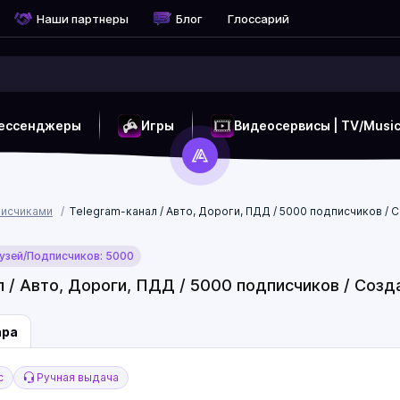
Наши партнеры
Блог
Глоссарий
ессенджеры
Игры
Видеосервисы | TV/Musi
писчиками
Telegram-канал / Авто, Дороги, ПДД / 5000 подписчиков / С
зей/Подписчиков: 5000
 / Авто, Дороги, ПДД / 5000 подписчиков / Созда
ара
с
Ручная выдача