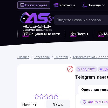
Все категории
Контакты
Помощь
Маркетплейс цифровых товаров
Социальные сети
Почты
М
Главная
Категории
Telegram
Telegram каналы с под
Год: 2021
Дру
Telegram-канал
Описание тов
Гарантия: 1 ча
Наличие
97
шт.