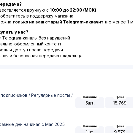
передача?
ществляется вручную с
10:00 до 22:00 (МСК)
 обратитесь в поддержку магазина
можна
только на ваш старый Telegram-аккаунт
(не менее 1 
упить у нас?
Telegram-каналы без нарушений
уально-оформленный контент
оль и доступ после передачи
ная и безопасная передача владельца
 подписчиков / Регулярные посты /
Наличие
Цена
5
шт.
15.76
$
разные дни начиная с Мая 2025
Наличие
Цена
1
шт.
9.57
$