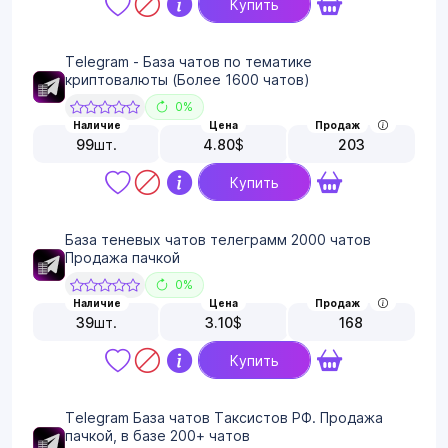
Купить
Telegram - База чатов по тематике
криптовалюты (Более 1600 чатов)
0%
Наличие
Цена
Продаж
99
шт.
4.80
$
203
Купить
База теневых чатов телеграмм 2000 чатов
Продажа пачкой
0%
Наличие
Цена
Продаж
39
шт.
3.10
$
168
Купить
Telegram База чатов Таксистов РФ. Продажа
пачкой, в базе 200+ чатов