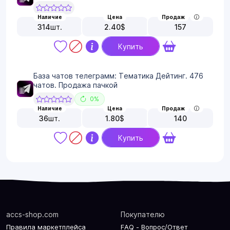
Наличие
Цена
Продаж
314
шт.
2.40
$
157
Купить
База чатов телеграмм: Тематика Дейтинг. 476
чатов. Продажа пачкой
0%
Наличие
Цена
Продаж
36
шт.
1.80
$
140
Купить
accs-shop.com
Покупателю
Правила маркетплейса
FAQ - Вопрос/Ответ