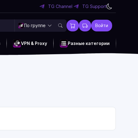
TG Channel
TG Support
По группе
Войти
c
VPN & Proxy
Разные категории