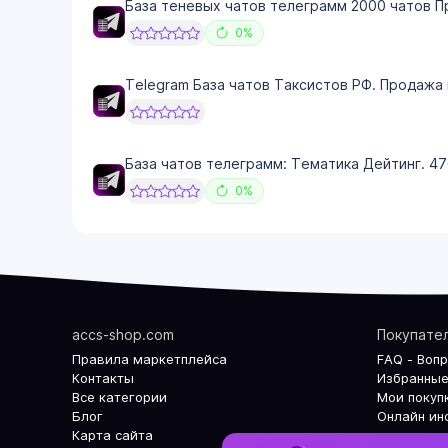
База теневых чатов телеграмм 2000 чатов П
0%
Telegram База чатов Таксистов РФ. Продажа 
База чатов телеграмм: Тематика Дейтинг. 47
0%
accs-shop.com
Покупате
Правила маркетплейса
FAQ - Воп
Контакты
Избранные
Все категории
Мои покуп
Блог
Онлайн ин
Карта сайта