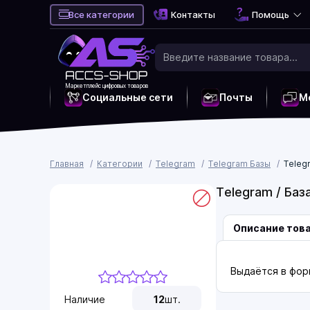
Все категории
Контакты
Помощь
Маркетплейс цифровых товаров
Социальные сети
Почты
М
Главная
Категории
Telegram
Telegram Базы
Teleg
Telegram / Баз
Описание тов
Выдаётся в фор
Наличие
12
шт.