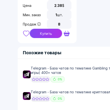
Цена
2.38
$
Мин. заказ
1
шт.
Продаж
8
Купить
Похожие товары
Telegram - База чатов по тематике Gambling 
игры) 400+ чатов
0%
Telegram - База чатов по тематике криптова
0%