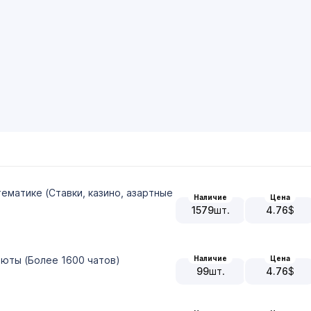
тематике (Ставки, казино, азартные
Наличие
Цена
1579
шт.
4.76
$
Наличие
Цена
люты (Более 1600 чатов)
99
шт.
4.76
$