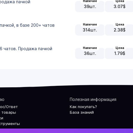
Наличие
Цена
родажа пачкой
39
шт.
3.07
$
Наличие
Цена
пачкой, в базе 200+ чатов
314
шт.
2.38
$
Наличие
Цена
6 чатов. Продажа пачкой
36
шт.
1.79
$
лю
Полезная информация
рос/Ответ
Как покупать?
 товары
База знаний
ки
струменты