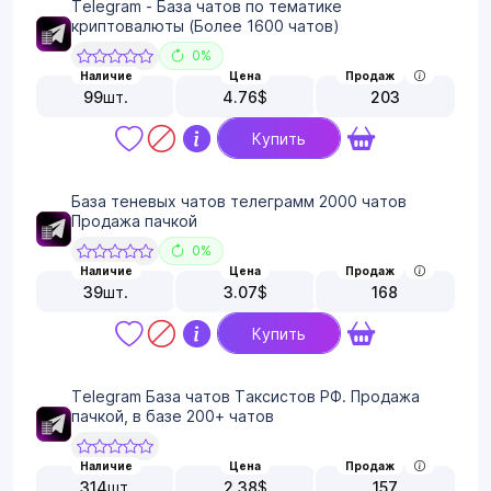
Telegram - База чатов по тематике
криптовалюты (Более 1600 чатов)
0%
Наличие
Цена
Продаж
99
шт.
4.76
$
203
Купить
База теневых чатов телеграмм 2000 чатов
Продажа пачкой
0%
Наличие
Цена
Продаж
39
шт.
3.07
$
168
Купить
Telegram База чатов Таксистов РФ. Продажа
пачкой, в базе 200+ чатов
Наличие
Цена
Продаж
314
шт.
2.38
$
157