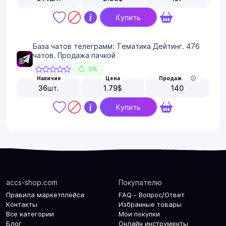
Купить
База чатов телеграмм: Тематика Дейтинг. 476
чатов. Продажа пачкой
0%
Наличие
Цена
Продаж
36
шт.
1.79
$
140
Купить
accs-shop.com
Покупателю
Правила маркетплейса
FAQ - Вопрос/Ответ
Контакты
Избранные товары
Все категории
Мои покупки
Блог
Онлайн инструменты