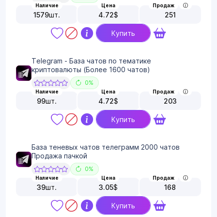
Наличие
Цена
Продаж
1579
шт.
4.72
$
251
Купить
Telegram - База чатов по тематике
криптовалюты (Более 1600 чатов)
0%
Наличие
Цена
Продаж
99
шт.
4.72
$
203
Купить
База теневых чатов телеграмм 2000 чатов
Продажа пачкой
0%
Наличие
Цена
Продаж
39
шт.
3.05
$
168
Купить