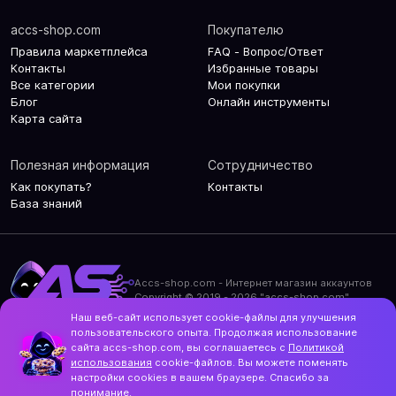
accs-shop.com
Покупателю
Правила маркетплейса
FAQ - Вопрос/Ответ
Контакты
Избранные товары
Все категории
Мои покупки
Блог
Онлайн инструменты
Карта сайта
Полезная информация
Сотрудничество
Как покупать?
Контакты
База знаний
Accs-shop.com - Интернет магазин аккаунтов
Copyright © 2019 - 2026 "accs-shop.com"
Наш веб-сайт использует cookie-файлы для улучшения
Политика конфиденциальности
пользовательского опыта. Продолжая использование
Политика использования cookie-файлов
сайта accs-shop.com, вы соглашаетесь с
Политикой
Контакты и актуальный адрес сайта
использования
cookie-файлов. Вы можете поменять
Structo
настройки cookies в вашем браузере. Спасибо за
Дизайн и разработка
понимание.