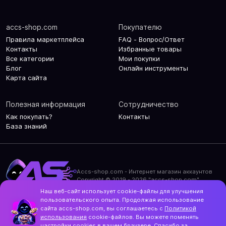
accs-shop.com
Покупателю
Правила маркетплейса
FAQ - Вопрос/Ответ
Контакты
Избранные товары
Все категории
Мои покупки
Блог
Онлайн инструменты
Карта сайта
Полезная информация
Сотрудничество
Как покупать?
Контакты
База знаний
Accs-shop.com - Интернет магазин аккаунтов
Copyright © 2019 - 2026 "accs-shop.com"
Наш веб-сайт использует cookie-файлы для улучшения
Политика конфиденциальности
пользовательского опыта. Продолжая использование
Политика использования cookie-файлов
сайта accs-shop.com, вы соглашаетесь с
Политикой
Контакты и актуальный адрес сайта
использования
cookie-файлов. Вы можете поменять
Structo
настройки cookies в вашем браузере. Спасибо за