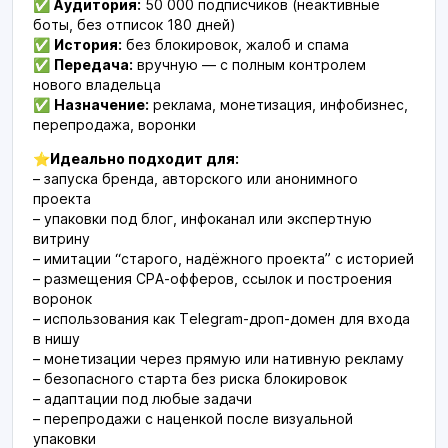
✅
Аудитория:
50 000 подписчиков (неактивные
боты, без отписок 180 дней)
✅
История:
без блокировок, жалоб и спама
✅
Передача:
вручную — с полным контролем
нового владельца
✅
Назначение:
реклама, монетизация, инфобизнес,
перепродажа, воронки
⭐️Идеально подходит для:
– запуска бренда, авторского или анонимного
проекта
– упаковки под блог, инфоканал или экспертную
витрину
– имитации “старого, надёжного проекта” с историей
– размещения CPA-офферов, ссылок и построения
воронок
– использования как Telegram-дроп-домен для входа
в нишу
– монетизации через прямую или нативную рекламу
– безопасного старта без риска блокировок
– адаптации под любые задачи
– перепродажи с наценкой после визуальной
упаковки