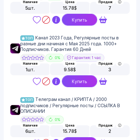
Наличие
Цена
Продаж
5
шт.
15.78
$
7
Купить
Канал 2023 Года, Регулярные посты в
ТОП
разные дни начиная с Мая 2025 года. 1000+
Подписчиков. Гарантия 60 Дней
0%
Гарантия: 1 час
Наличие
Цена
Продаж
1
шт.
9.58
$
3
Купить
Телеграм канал / КРИПТА / 2000
ТОП
подписчиков / Регулярные посты / ССЫЛКА В
ОПИСАНИИ
0%
Наличие
Цена
Продаж
6
шт.
15.78
$
2