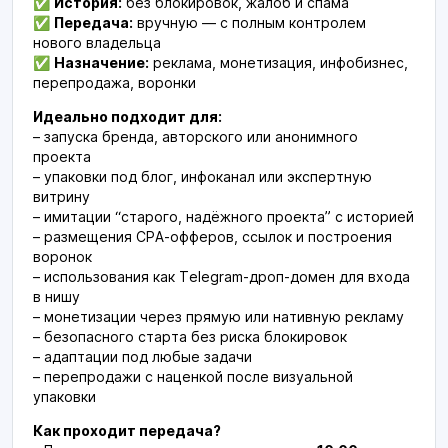
✅
История:
без блокировок, жалоб и спама
✅
Передача:
вручную — с полным контролем
нового владельца
✅
Назначение:
реклама, монетизация, инфобизнес,
перепродажа, воронки
Идеально подходит для:
– запуска бренда, авторского или анонимного
проекта
– упаковки под блог, инфоканал или экспертную
витрину
– имитации “старого, надёжного проекта” с историей
– размещения CPA-офферов, ссылок и построения
воронок
– использования как Telegram-дроп-домен для входа
в нишу
– монетизации через прямую или нативную рекламу
– безопасного старта без риска блокировок
– адаптации под любые задачи
– перепродажи с наценкой после визуальной
упаковки
Как проходит передача?