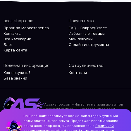
accs-shop.com
Покупателю
Правила маркетплейса
FAQ - Вопрос/Ответ
Контакты
Избранные товары
Все категории
Мои покупки
Блог
Онлайн инструменты
Карта сайта
Полезная информация
Сотрудничество
Как покупать?
Контакты
База знаний
Accs-shop.com - Интернет магазин аккаунтов
Copyright © 2019 - 2026 "accs-shop.com"
Наш веб-сайт использует cookie-файлы для улучшения
Политика конфиденциальности
пользовательского опыта. Продолжая использование
Политика использования cookie-файлов
сайта accs-shop.com, вы соглашаетесь с
Политикой
Контакты и актуальный адрес сайта
использования
cookie-файлов. Вы можете поменять