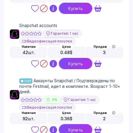
Купить
Snapchat accounts
Гарантия: 1 час
Видеофиксация покупки
Наличие
Цена
Продаж
42
шт.
0.48
$
3
Купить
Аккаунты Snapchat / Подтверждены по
ТОП
почте Firstmail, идет в комплекте. Возраст 1-10+
дней.
0%
Гарантия: 1 час
Видеофиксация покупки
Наличие
Цена
Продаж
92
шт.
0.36
$
2
Купить