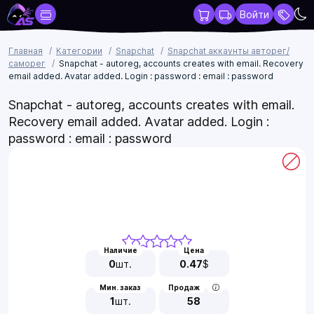
Войти
Главная
Категории
Snapchat
Snapchat аккаунты авторег/
саморег
Snapchat - autoreg, accounts creates with email. Recovery
email added. Avatar added. Login : password : email : password
Snapchat - autoreg, accounts creates with email.
Recovery email added. Avatar added. Login :
password : email : password
Наличие
Цена
0
шт.
0.47
$
Мин. заказ
Продаж
1
шт.
58