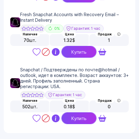
Fresh Snapchat Accounts with Recovery Email –
Instant Delivery
0%
Гарантия: 1 час
Наличие
Цена
Продаж
70
шт.
1.32
$
1
Купить
Snapchat / Подтверждены по почте@hotmail /
outlook, идет в комплекте. Возраст аккаунтов: 3+
дней. Профиль заполненный. Страна
регистрации: USA.
Гарантия: 1 час
Наличие
Цена
Продаж
502
шт.
0.18
$
0
Купить