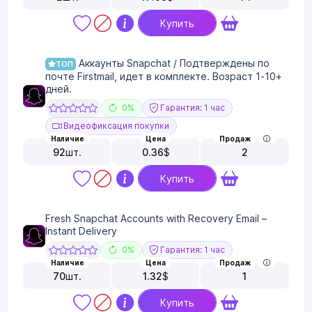
Купить
Аккаунты Snapchat / Подтверждены по
ТОП
почте Firstmail, идет в комплекте. Возраст 1-10+
дней.
0%
Гарантия: 1 час
Видеофиксация покупки
Наличие
Цена
Продаж
92
шт.
0.36
$
2
Купить
Fresh Snapchat Accounts with Recovery Email –
Instant Delivery
0%
Гарантия: 1 час
Наличие
Цена
Продаж
70
шт.
1.32
$
1
Купить