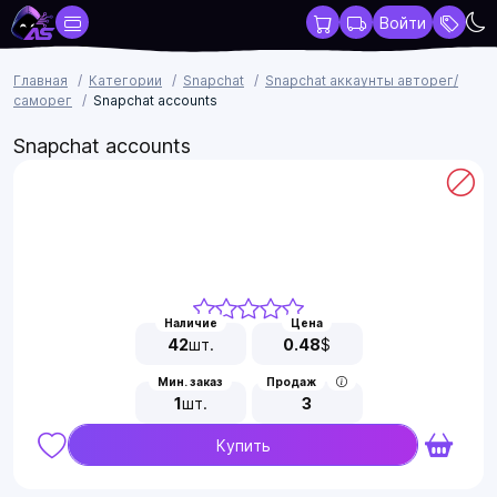
Войти
Главная
Категории
Snapchat
Snapchat аккаунты авторег/
саморег
Snapchat accounts
Snapchat accounts
Наличие
Цена
42
шт.
0.48
$
Мин. заказ
Продаж
1
шт.
3
Купить