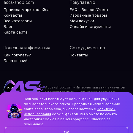
accs-shop.com
Покупателю
Правила маркетплейса
FAQ - Вопрос/Ответ
Контакты
Избранные товары
Все категории
Мои покупки
Блог
Онлайн инструменты
Карта сайта
Полезная информация
Сотрудничество
Как покупать?
Контакты
База знаний
Accs-shop.com - Интернет магазин аккаунтов
Copyright © 2019 - 2026 "accs-shop.com"
Наш веб-сайт использует cookie-файлы для улучшения
Политика конфиденциальности
пользовательского опыта. Продолжая использование
Политика использования cookie-файлов
сайта accs-shop.com, вы соглашаетесь с
Политикой
Контакты и актуальный адрес сайта
использования
cookie-файлов. Вы можете поменять
Structo
настройки cookies в вашем браузере. Спасибо за
Дизайн и разработка
понимание.
OK