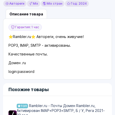
Автореги
Mix
Mix стран
Год: 2024
Описание товара
Гарантия: 1 час
⭐️Rambler.ru⭐️ Автореги, очень живучие!
POP3, IMAP, SMTP - активированы.
Качественные почты.
Домен .ru
login:password
Похожие товары
Rambler.ru - Почты Домен Rambler.ru,
ТОП
Активирован IMAP+POP3+SMTP, Б / У, Рега 2021-