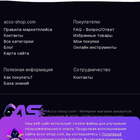
accs-shop.com
Покупателю
Правила маркетплейса
FAQ - Вопрос/Ответ
Контакты
Избранные товары
Все категории
Мои покупки
Блог
Онлайн инструменты
Карта сайта
Полезная информация
Сотрудничество
Как покупать?
Контакты
База знаний
Accs-shop.com - Интернет магазин аккаунтов
Copyright © 2019 - 2026 "accs-shop.com"
Наш веб-сайт использует cookie-файлы для улучшения
Политика конфиденциальности
пользовательского опыта. Продолжая использование
Политика использования cookie-файлов
сайта accs-shop.com, вы соглашаетесь с
Политикой
Контакты и актуальный адрес сайта
использования
cookie-файлов. Вы можете поменять