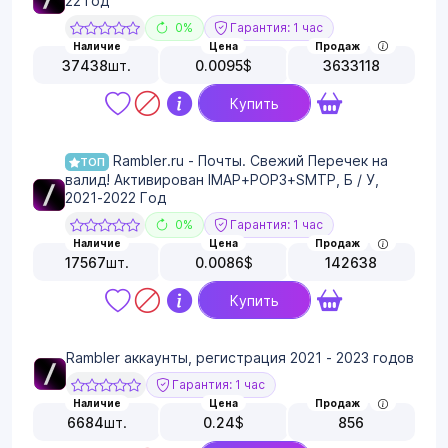
22 год
0%
Гарантия: 1 час
Наличие
Цена
Продаж
37438
шт.
0.0095
$
3633118
Купить
Rambler.ru - Почты. Свежий Перечек на
ТОП
валид! Активирован IMAP+POP3+SMTP, Б / У,
2021-2022 Год
0%
Гарантия: 1 час
Наличие
Цена
Продаж
17567
шт.
0.0086
$
142638
Купить
Rambler аккаунты, регистрация 2021 - 2023 годов
Гарантия: 1 час
Наличие
Цена
Продаж
6684
шт.
0.24
$
856