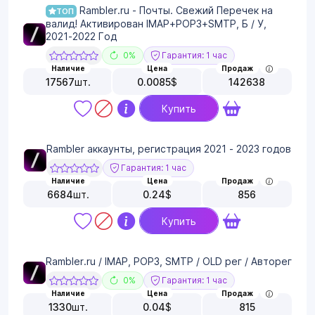
Rambler.ru - Почты. Свежий Перечек на
ТОП
валид! Активирован IMAP+POP3+SMTP, Б / У,
2021-2022 Год
0%
Гарантия: 1 час
Наличие
Цена
Продаж
17567
шт.
0.0085
$
142638
Купить
Rambler аккаунты, регистрация 2021 - 2023 годов
Гарантия: 1 час
Наличие
Цена
Продаж
6684
шт.
0.24
$
856
Купить
Rambler.ru / IMAP, POP3, SMTP / OLD рег / Авторег
0%
Гарантия: 1 час
Наличие
Цена
Продаж
1330
шт.
0.04
$
815