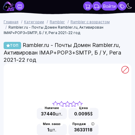
Войти
Главная
Категории
Rambler
Rambler с возрастом
Rambler.ru - Почты Домен Rambler.ru, Активирован
IMAP+POP3+SMTP, Б / У, Рега 2021-22 год
Rambler.ru - Почты Домен Rambler.ru,
ТОП
Активирован IMAP+POP3+SMTP, Б / У, Рега
2021-22 год
Наличие
Цена
37440
шт.
0.0095
$
Мин. заказ
Продаж
1
шт.
3633118