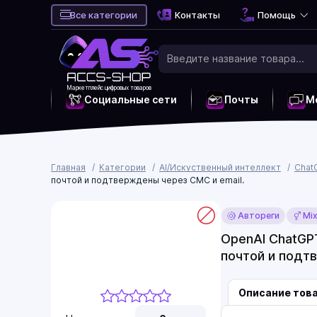
Все категории
Контакты
Помощь
Маркетплейс цифровых товаров
Социальные сети
Почты
М
Главная
Категории
AI/Искуственный интеллект
Chat
почтой и подтверждены через СМС и email.
Автореги
Mi
OpenAI ChatGPT
почтой и подт
Описание тов