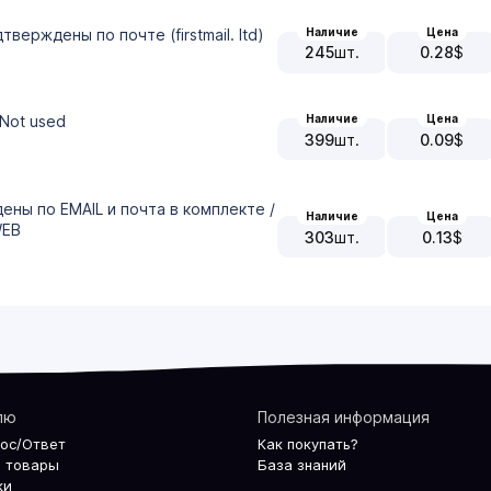
Наличие
Цена
верждены по почте (firstmail. ltd)
245
шт.
0.28
$
 Not used
Наличие
Цена
399
шт.
0.09
$
ны по EMAIL и почта в комплекте /
Наличие
Цена
WEB
303
шт.
0.13
$
лю
Полезная информация
рос/Ответ
Как покупать?
 товары
База знаний
ки