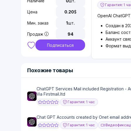
Наличие
0
шт.
Гарантия: 1 ча
Цена
0.20
$
OpenAI ChatGPT
Мин. заказ
1
шт.
Создан в 20
Баланс сост
Продаж
94
Аккаунт свя
Подписаться
Формат выда
Похожие товары
ChatGPT Services Mail included Registration - A
Via Firstmail.ltd
Гарантия: 1 час
Chat GPT Accounts created by Onet email addre
Гарантия: 1 час
Видеофиксаци