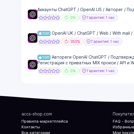
Аккаунты ChatGPT / OpenAI US / Авторег / Подт
0%
Гарантия: 1 час
OpenAl UK / ChatGPT / Web / With mail /
ТОП
350%
Гарантия: 1 час
Автореги OpenAI ChatGPT / Подтвержде
ТОП
Регистрация с приватных MIX прокси / API и 
0%
Гарантия: 1 час
accs-shop.com
Покупате
Правила маркетплейса
FAQ - Воп
Контакты
Избранные
Все категории
Мои покуп