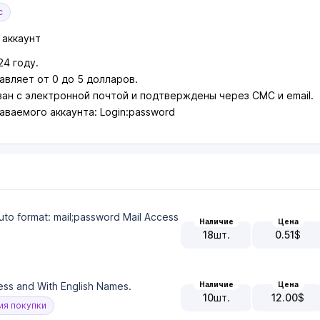
с
 аккаунт
24 году.
авляет от 0 до 5 долларов.
зан с электронной почтой и подтверждены через СМС и email.
ваемого аккаунта: Login:password
uto format: mail;password Mail Access
Наличие
Цена
18
шт.
0.51
$
Наличие
Цена
ss and With English Names.
10
шт.
12.00
$
я покупки