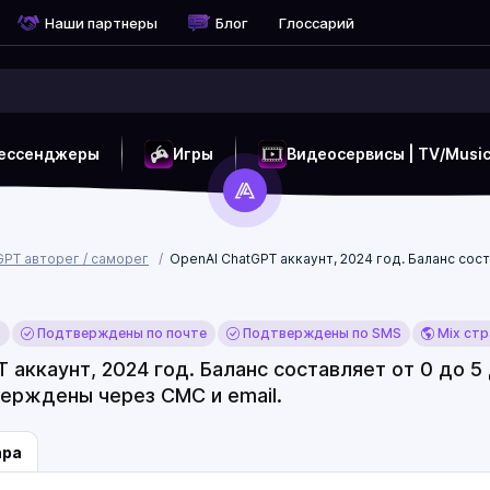
Наши партнеры
Блог
Глоссарий
ессенджеры
Игры
Видеосервисы | TV/Musi
GPT авторег / саморег
OpenAI ChatGPT аккаунт, 2024 год. Баланс сос
x
Подтверждены по почте
Подтверждены по SMS
Mix стр
 аккаунт, 2024 год. Баланс составляет от 0 до 5
верждены через СМС и email.
ара