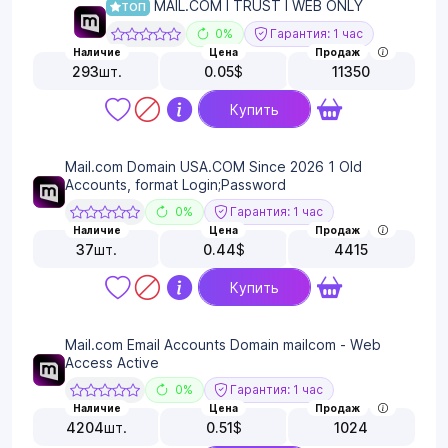
MAIL.COM I TRUST I WEB ONLY
ТОП
0%
Гарантия: 1 час
Наличие
Цена
Продаж
293
шт.
0.05
$
11350
Купить
Mail.com Domain USA.COM Since 2026 1 Old
Accounts, format Login;Password
0%
Гарантия: 1 час
Наличие
Цена
Продаж
37
шт.
0.44
$
4415
Купить
Mail.com Email Accounts Domain mailcom - Web
Access Active
0%
Гарантия: 1 час
Наличие
Цена
Продаж
4204
шт.
0.51
$
1024