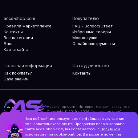
accs-shop.com
Покупателю
Правила маркетплейса
FAQ - Вопрос/Ответ
Контакты
Избранные товары
Все категории
Мои покупки
Блог
Онлайн инструменты
Карта сайта
Полезная информация
Сотрудничество
Как покупать?
Контакты
База знаний
Accs-shop.com - Интернет магазин аккаунтов
Copyright © 2019 - 2026 "accs-shop.com"
Наш веб-сайт использует cookie-файлы для улучшения
Политика конфиденциальности
пользовательского опыта. Продолжая использование
Политика использования cookie-файлов
сайта accs-shop.com, вы соглашаетесь с
Политикой
Контакты и актуальный адрес сайта
использования
cookie-файлов. Вы можете поменять
Structo