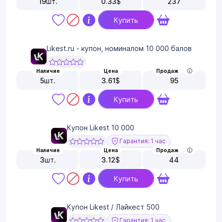
19
шт.
0.33
$
237
Купить
Likest.ru - купон, номиналом 10 000 балов
Наличие
Цена
Продаж
5
шт.
3.61
$
95
Купить
Купон Likest 10 000
Гарантия: 1 час
Наличие
Цена
Продаж
3
шт.
3.12
$
44
Купить
Купон Likest / Лайкест 500
Гарантия: 1 час