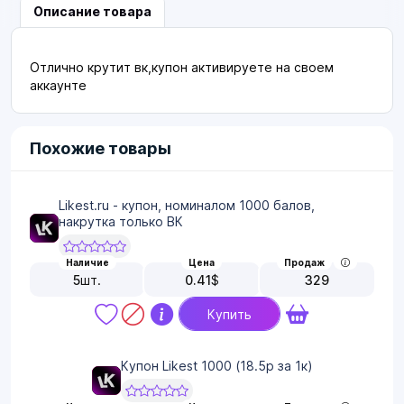
Описание товара
Отлично крутит вк,купон активируете на своем
аккаунте
Похожие товары
Likest.ru - купон, номиналом 1000 балов,
накрутка только ВК
Наличие
Цена
Продаж
5
шт.
0.41
$
329
Купить
Купон Likest 1000 (18.5р за 1к)