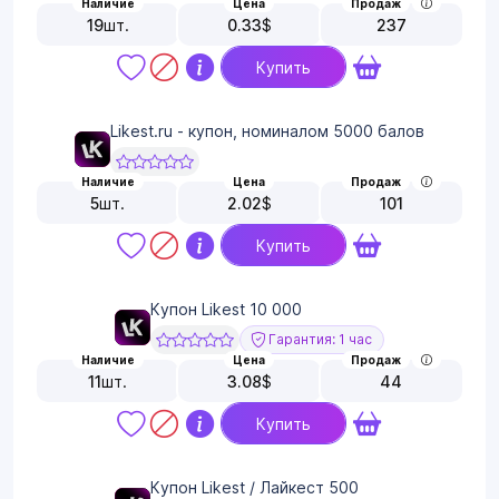
Наличие
Цена
Продаж
19
шт.
0.33
$
237
Купить
Likest.ru - купон, номиналом 5000 балов
Наличие
Цена
Продаж
5
шт.
2.02
$
101
Купить
Купон Likest 10 000
Гарантия: 1 час
Наличие
Цена
Продаж
11
шт.
3.08
$
44
Купить
Купон Likest / Лайкест 500