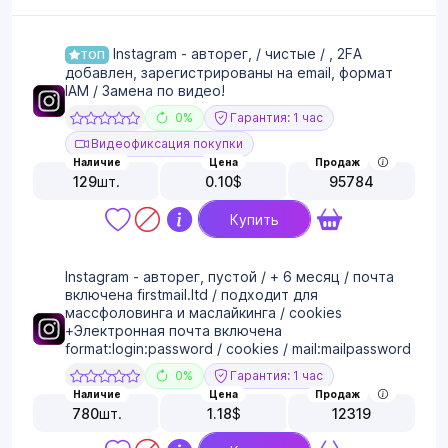
Instagram - авторег, / чистые / , 2FA
ТОП
добавлен, зарегистрированы на email, формат
IAM / Замена по видео!
0%
Гарантия: 1 час
Видеофиксация покупки
Наличие
Цена
Продаж
129
шт.
0.10
$
95784
Купить
Instagram - авторег, пустой / + 6 месяц / почта
включена firstmail.ltd / подходит для
массфоловинга и маслайкинга / cookies
+Электронная почта включена
format:login:password / cookies / mail:mailpassword
0%
Гарантия: 1 час
Наличие
Цена
Продаж
780
шт.
1.18
$
12319