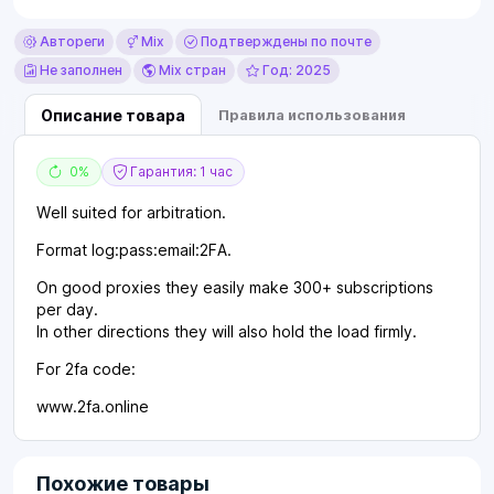
Автореги
Mix
Подтверждены по почте
Не заполнен
Mix стран
Год: 2025
Описание товара
Правила использования
0%
Гарантия: 1 час
Well suited for arbitration.
Format log:pass:email:2FA.
On good proxies they easily make 300+ subscriptions
per day.
In other directions they will also hold the load firmly.
For 2fa code:
www.2fa.online
Похожие товары