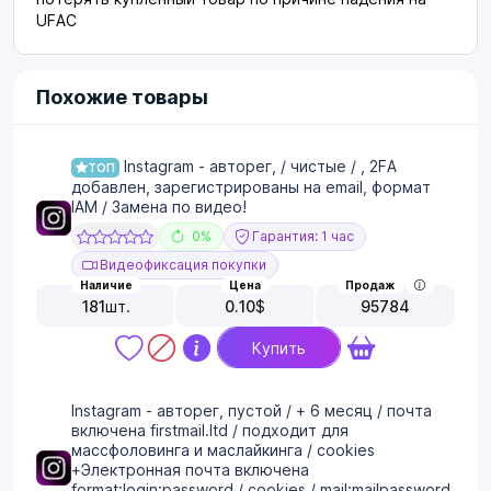
UFAC
Похожие товары
Instagram - авторег, / чистые / , 2FA
ТОП
добавлен, зарегистрированы на email, формат
IAM / Замена по видео!
0%
Гарантия: 1 час
Видеофиксация покупки
Наличие
Цена
Продаж
181
шт.
0.10
$
95784
Купить
Instagram - авторег, пустой / + 6 месяц / почта
включена firstmail.ltd / подходит для
массфоловинга и маслайкинга / cookies
+Электронная почта включена
format:login:password / cookies / mail:mailpassword