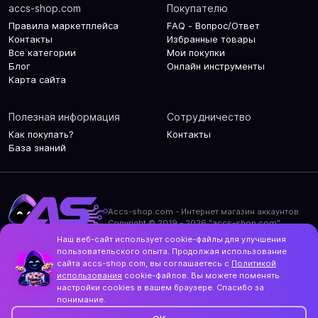
accs-shop.com
Покупателю
Правила маркетплейса
FAQ - Вопрос/Ответ
Контакты
Избранные товары
Все категории
Мои покупки
Блог
Онлайн инструменты
Карта сайта
Полезная информация
Сотрудничество
Как покупать?
Контакты
База знаний
Accs-shop.com - Интернет магазин аккаунтов
Copyright © 2019 - 2026 "accs-shop.com"
Наш веб-сайт использует cookie-файлы для улучшения
Политика конфиденциальности
пользовательского опыта. Продолжая использование
Политика использования cookie-файлов
сайта accs-shop.com, вы соглашаетесь с
Политикой
Контакты и актуальный адрес сайта
использования
cookie-файлов. Вы можете поменять
Structo
настройки cookies в вашем браузере. Спасибо за
Дизайн и разработка
понимание.