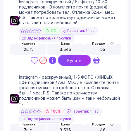
Instagram - раскрученный / 5+ фото / 10-50
подписчиков - В комплекте почта (родная)
может потребовать тел. Отлежка 5дн.-1 мес.
P.S. Так же по количеству подписчиков может
быть ,как + так и небольшой - .
0%
Гарантия: 1 час
Видеофиксация покупки
Наличие
Цена
Продаж
2
шт.
3.54
$
55
Купить
Instagram - раскрученный, 1-5 ФОТО / ЖИВЫХ
50+ подписчиков / Ава. MIX. / В комплекте почта
(родная) может потребовать тел. Отлежка
5дн.-1 мес. P.S. Так же по количеству
подписчиков может быть ,как + так и небольшой
- .
100%
Гарантия: 1 час
Видеофиксация покупки
Наличие
Цена
Продаж
7
шт.
3.52
$
46