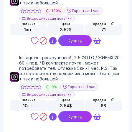
+ так и небольшой - .
100%
Гарантия: 1 час
Видеофиксация покупки
Наличие
Цена
Продаж
1
шт.
3.52
$
71
Купить
Instagram - раскрученный, 1-5 ФОТО / ЖИВЫХ 20-
60 + под. / В комплекте почта , может
потребовать тел. Отлежка 5дн.-1 мес. P.S. Так
же по количеству подписчиков может быть ,как
+ так и небольшой - .
0%
Гарантия: 1 час
Видеофиксация покупки
Наличие
Цена
Продаж
10
шт.
3.54
$
68
Купить