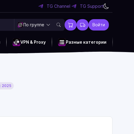
TG Channel
TG Support
По группе
Войти
c
VPN & Proxy
Разные категории
: 2025