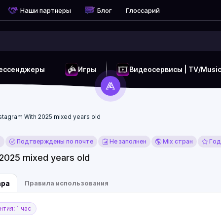
Наши партнеры
Блог
Глоссарий
ессенджеры
Игры
Видеосервисы | TV/Musi
stagram With 2025 mixed years old
x
Подтверждены по почте
Не заполнен
Mix стран
Год
 2025 mixed years old
ара
Правила использования
тия: 1 час