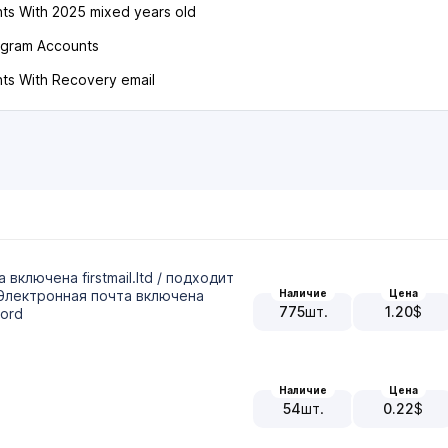
ts With 2025 mixed years old
tagram Accounts
nts With Recovery email
а включена firstmail.ltd / подходит
Наличие
Цена
+Электронная почта включена
775
шт.
1.20
$
word
Наличие
Цена
54
шт.
0.22
$