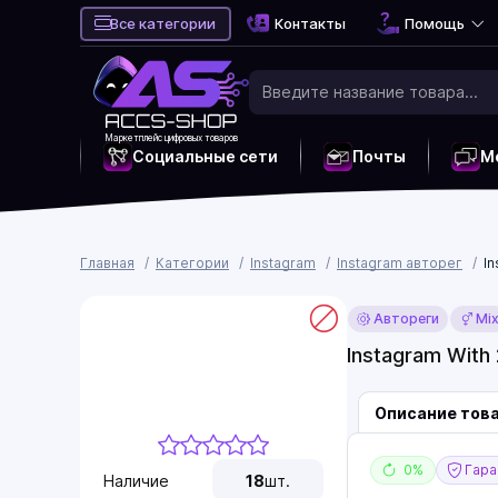
Все категории
Контакты
Помощь
Маркетплейс цифровых товаров
Социальные сети
Почты
М
Главная
Категории
Instagram
Instagram авторег
In
Автореги
Mi
Instagram With
Описание тов
0%
Гаран
Наличие
18
шт.