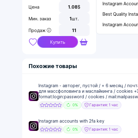
Instagram Accoun
Цена
1.08
$
Best Quality Ins
Мин. заказ
1
шт.
Instagram Accou
Продаж
11
Купить
Похожие товары
Instagram - авторег, пустой / + 6 месяц / почт
для массфоловинга и маслайкинга / cookies 
format:login:password / cookies / mail:mailpass
0%
Гарантия: 1 час
Instagram accounts with 2fa key
0%
Гарантия: 1 час