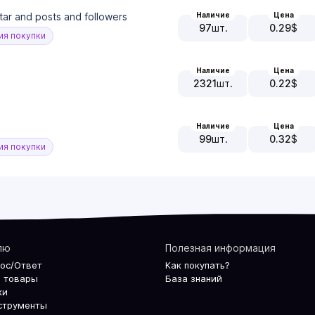
Наличие
Цена
tar and posts and followers
97
шт.
0.29
$
я покупки
Наличие
Цена
2321
шт.
0.22
$
Наличие
Цена
99
шт.
0.32
$
я покупки
лю
Полезная информация
рос/Ответ
Как покупать?
 товары
База знаний
ки
струменты