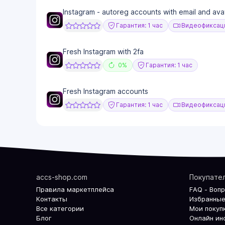
Instagram - autoreg accounts with email and ava
Гарантия: 1 час
Видеофиксаци
Fresh Instagram with 2fa
0%
Гарантия: 1 час
Fresh Instagram accounts
Гарантия: 1 час
Видеофиксаци
accs-shop.com
Покупате
Правила маркетплейса
FAQ - Воп
Контакты
Избранные
Все категории
Мои покуп
Блог
Онлайн ин