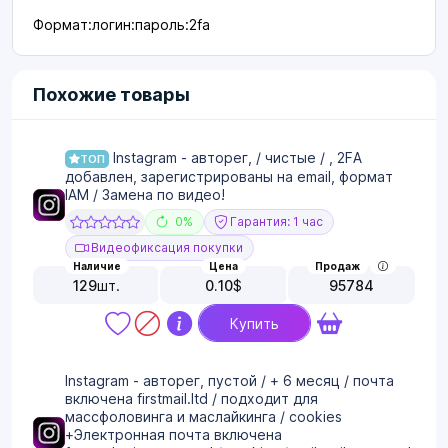
Формат:логин:пароль:2fa
Похожие товары
Instagram - авторег, / чистые / , 2FA
ТОП
добавлен, зарегистрированы на email, формат
IAM / Замена по видео!
0%
Гарантия: 1 час
Видеофиксация покупки
Наличие
Цена
Продаж
129
шт.
0.10
$
95784
Купить
Instagram - авторег, пустой / + 6 месяц / почта
включена firstmail.ltd / подходит для
массфоловинга и маслайкинга / cookies
+Электронная почта включена