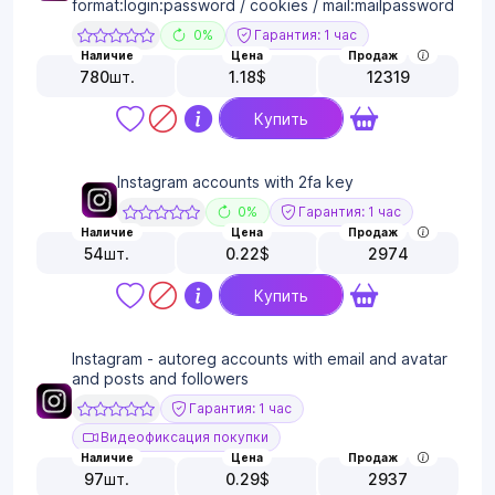
format:login:password / cookies / mail:mailpassword
0%
Гарантия: 1 час
Наличие
Цена
Продаж
780
шт.
1.18
$
12319
Купить
Instagram accounts with 2fa key
0%
Гарантия: 1 час
Наличие
Цена
Продаж
54
шт.
0.22
$
2974
Купить
Instagram - autoreg accounts with email and avatar
and posts and followers
Гарантия: 1 час
Видеофиксация покупки
Наличие
Цена
Продаж
97
шт.
0.29
$
2937