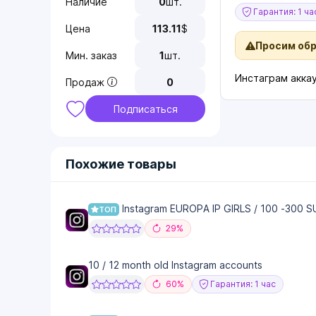
Наличие
0
шт.
Гарантия: 1 ча
Цена
113.11
$
Просим об
Мин. заказ
1
шт.
Инстаграм акка
Продаж
0
Подписаться
Похожие товары
Instagram EUROPA IP GIRLS / 100 -300 S
ТОП
29%
10 / 12 month old Instagram accounts
60%
Гарантия: 1 час