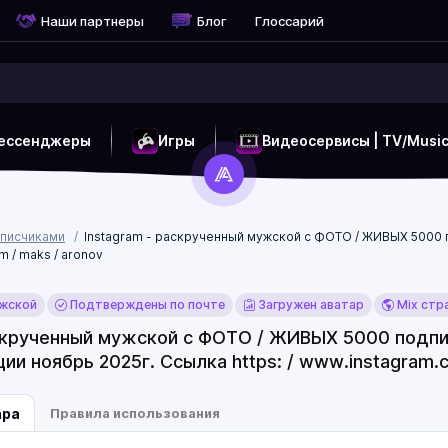
Наши партнеры
Блог
Глоссарий
ессенджеры
Игры
Видеосервисы | TV/Musi
дписчиками
Instagram - раскрученный мужской с ФОТО / ЖИВЫХ 5000 по
m / maks / aronov
жской
Подтверждены по почте
Загружен аватар
Mix стр
скрученный мужской с ФОТО / ЖИВЫХ 5000 подписч
ии ноябрь 2025г. Ссылка https: / www.instagram.c
ара
Правила использования