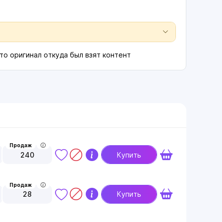
то оригинал откуда был взят контент
Продаж
240
Купить
Продаж
28
Купить