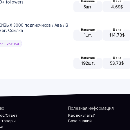
0+ followers
Наличие
Цена
5
шт.
4.69
$
ЖИВЫХ 3000 подписчиков / Ава / В
Наличие
Цена
25г. Ссылка
1
шт.
114.73
$
я покупки
Наличие
Цена
192
шт.
53.73
$
лю
Полезная информация
рос/Ответ
Как покупать?
 товары
База знаний
ки