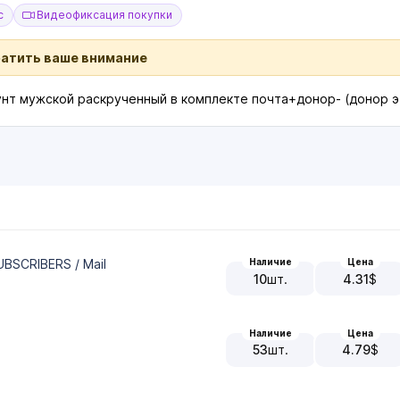
с
Видеофиксация покупки
ратить ваше внимание
унт мужской раскрученный в комплекте почта+донор- (донор э
UBSCRIBERS / Mail
Наличие
Цена
10
шт.
4.31
$
Наличие
Цена
53
шт.
4.79
$