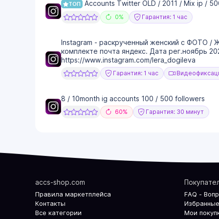
Accounts Twitter OLD / 2011 / Mix ip / 50
ТОП
0%
Гарантия: 1 час
Instagram - раскрученный женский с ФОТО / 
комплекте почта яндекс. Дата рег.ноябрь 20
https://www.instagram.com/lera_dogileva
Гарантия: 1 час
Видеофиксаци
8 / 10month ig accounts 100 / 500 followers
60%
Гарантия: 30 минут
accs-shop.com
Покупате
Правила маркетплейса
FAQ - Воп
Контакты
Избранные
Все категории
Мои покуп