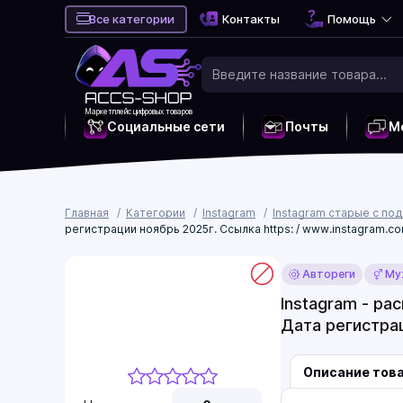
Все категории
Контакты
Помощь
Маркетплейс цифровых товаров
Социальные сети
Почты
М
Главная
Категории
Instagram
Instagram старые с по
регистрации ноябрь 2025г. Ссылка https: / www.instagram.co
Автореги
Му
Instagram - ра
Дата регистрац
Описание тов