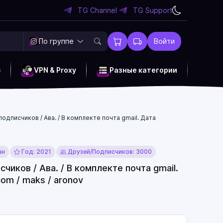
TG Channel
TG Support
По группе
Войти
c
VPN & Proxy
Разные категории
дписчиков / Ава. / В комплекте почта gmail. Дата
ан
Год: 2021
Друзей/Подписчиков: 3000
иков / Ава. / В комплекте почта gmail.
om / maks / aronov