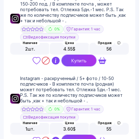
150-200 под. / В комплекте почта , может
потребовать тел. Отлежка 5дн.-1 мес. P.S. Так
же по количеству подписчиков может быть ,как
+ так и небольшой - .
0%
Гарантия: 1 час
Видеофиксация покупки
Наличие
Цена
Продаж
2
шт.
4.55
$
56
Купить
Instagram - раскрученный / 5+ фото / 10-50
подписчиков - В комплекте почта (родная)
может потребовать тел. Отлежка 5дн.-1 мес.
P.S. Так же по количеству подписчиков может
быть ,как + так и небольшой - .
0%
Гарантия: 1 час
Видеофиксация покупки
Наличие
Цена
Продаж
1
шт.
3.60
$
55