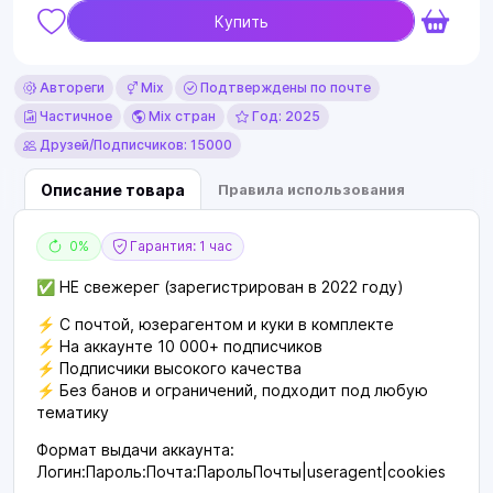
Купить
Автореги
Mix
Подтверждены по почте
Частичное
Mix стран
Год: 2025
Друзей/Подписчиков: 15000
Описание товара
Правила использования
0%
Гарантия: 1 час
✅ НЕ свежерег (зарегистрирован в 2022 году)
⚡️ С почтой, юзерагентом и куки в комплекте
⚡️ На аккаунте 10 000+ подписчиков
⚡️ Подписчики высокого качества
⚡ ️Без банов и ограничений, подходит под любую
тематику
Формат выдачи аккаунта:
Логин:Пароль:Почта:ПарольПочты|useragent|cookies