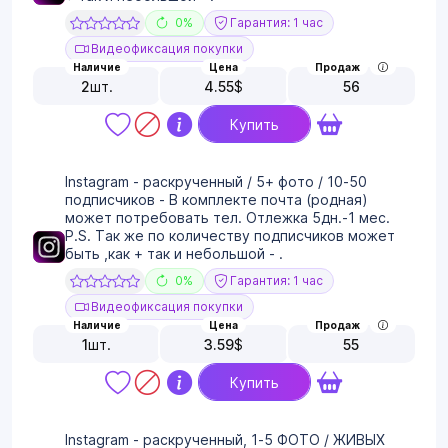
0%
Гарантия: 1 час
Видеофиксация покупки
Наличие
Цена
Продаж
2
шт.
4.55
$
56
Купить
Instagram - раскрученный / 5+ фото / 10-50
подписчиков - В комплекте почта (родная)
может потребовать тел. Отлежка 5дн.-1 мес.
P.S. Так же по количеству подписчиков может
быть ,как + так и небольшой - .
0%
Гарантия: 1 час
Видеофиксация покупки
Наличие
Цена
Продаж
1
шт.
3.59
$
55
Купить
Instagram - раскрученный, 1-5 ФОТО / ЖИВЫХ