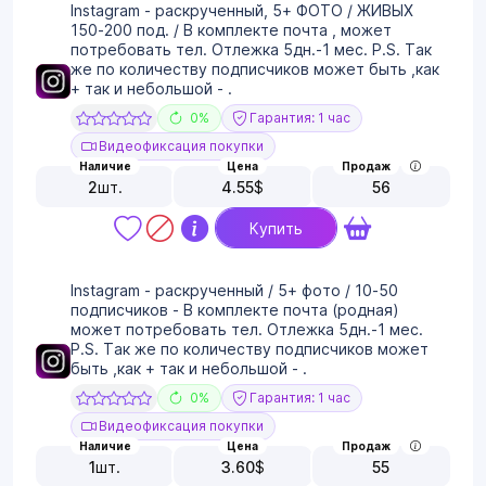
Instagram - раскрученный, 5+ ФОТО / ЖИВЫХ
150-200 под. / В комплекте почта , может
потребовать тел. Отлежка 5дн.-1 мес. P.S. Так
же по количеству подписчиков может быть ,как
+ так и небольшой - .
0%
Гарантия: 1 час
Видеофиксация покупки
Наличие
Цена
Продаж
2
шт.
4.55
$
56
Купить
Instagram - раскрученный / 5+ фото / 10-50
подписчиков - В комплекте почта (родная)
может потребовать тел. Отлежка 5дн.-1 мес.
P.S. Так же по количеству подписчиков может
быть ,как + так и небольшой - .
0%
Гарантия: 1 час
Видеофиксация покупки
Наличие
Цена
Продаж
1
шт.
3.60
$
55