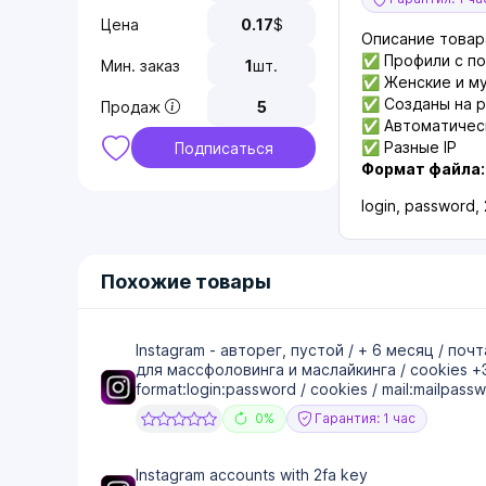
Цена
0.17
$
Описание товар
✅ Профили с под
Мин. заказ
1
шт.
✅ Женские и му
✅ Созданы на р
Продаж
5
✅ Автоматическ
✅ Разные IP
Подписаться
Формат файла:
login, password,
Похожие товары
Instagram - авторег, пустой / + 6 месяц / почт
для массфоловинга и маслайкинга / cookies 
format:login:password / cookies / mail:mailpass
0%
Гарантия: 1 час
Instagram accounts with 2fa key