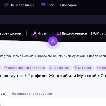
Наши партнеры
Блог
Глоссарий
ессенджеры
Игры
Видеосервисы | TV/Musi
nstagram Новые аккаунты / Профиль: Женский или Мужской / Способ реги
x
Подтверждены по почте
Не заполнен
Mix стран
Год
е аккаунты / Профиль: Женский или Мужской / Сп
ара
Правила использования
с