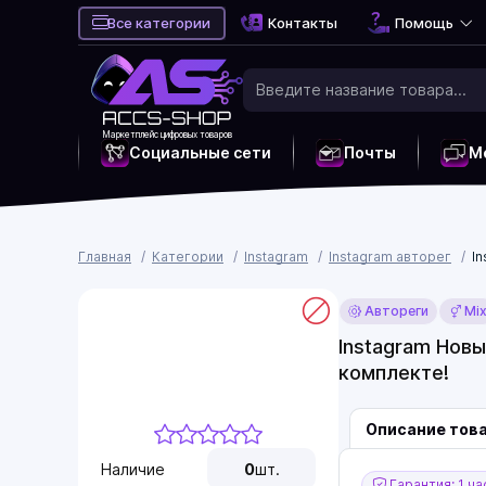
Все категории
Контакты
Помощь
Маркетплейс цифровых товаров
Социальные сети
Почты
М
Главная
Категории
Instagram
Instagram авторег
I
Автореги
Mi
Instagram Новы
комплекте!
Описание тов
Наличие
0
шт.
Гарантия: 1 ча