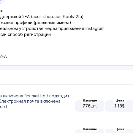
а:
держкой 2FA (accs-shop.com/tools-2fa)
жские профили (реальные имена)
еальном устройстве через приложение Instagram
ий способ регистрации
 2FA
а включена firstmail.ltd / подходит
Наличие
Цена
+Электронная почта включена
776
шт.
1.18
$
word
Наличие
Цена