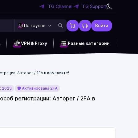
TG Channel
TG Support
По группе
Войти
c
VPN & Proxy
Разные категории
страции: Авторег / 2FA в комплекте!
: 2025
Активирована 2FA
особ регистрации: Авторег / 2FA в