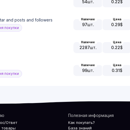
54
шт.
0.22
$
Наличие
Цена
tar and posts and followers
97
шт.
0.29
$
я покупки
Наличие
Цена
2287
шт.
0.22
$
Наличие
Цена
99
шт.
0.31
$
я покупки
лю
Полезная информация
рос/Ответ
Как покупать?
 товары
База знаний