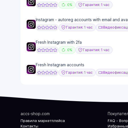
0%
Гарантия: 1 час
Instagram - autoreg accounts with email and ava
Гарантия: 1 час
Видеофиксаци
Fresh Instagram with 2fa
0%
Гарантия: 1 час
Fresh Instagram accounts
Гарантия: 1 час
Видеофиксаци
accs-shop.com
Покупате
Правила маркетплейса
FAQ - Воп
Контакты
Избранные