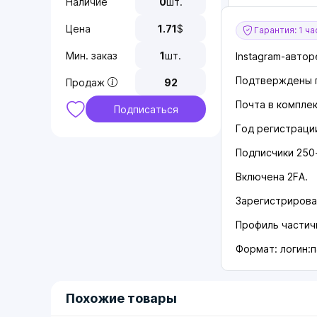
Наличие
0
шт.
Цена
1.71
$
Гарантия: 1 ча
Мин. заказ
1
шт.
Instagram-автор
Подтверждены 
Продаж
92
Почта в комплект
Подписаться
Год регистраци
Подписчики 250
Включена 2FA.
Зарегистрирован
Профиль частич
Формат: логин:
Похожие товары