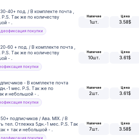
30-40+ под. / В комплекте почта ,
Наличие
Цена
 P.S. Так же по количеству
1
шт.
3.58
$
ой - .
деофиксация покупки
20-60 + под. / В комплекте почта ,
Наличие
Цена
 P.S. Так же по количеству
10
шт.
3.61
$
ой - .
офиксация покупки
одписчиков - В комплекте почта
Наличие
Цена
.-1 мес. P.S. Так же по
2
шт.
3.61
$
к и небольшой - .
офиксация покупки
0+ подписчиков / Ава. MIX. / В
Наличие
Цена
 тел. Отлежка 5дн.-1 мес. P.S. Так
7
шт.
3.58
$
к + так и небольшой - .
деофиксация покупки