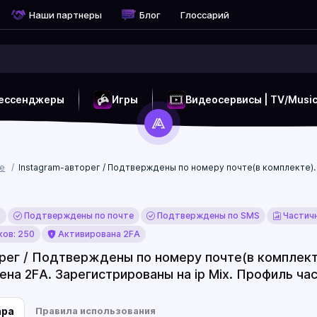
Наши партнеры
Блог
Глоссарий
ессенджеры
Игры
Видеосервисы | TV/Musi
ые
Instagram-авторег / Подтверждены по номеру почте(в комплекте). 
x
Подтверждены по почте
Подтверждены по SMS
Частич
ов: 250
Активирована 2FA
орег / Подтверждены по номеру почте(в комплект
ена 2FA. Зарегистрированы на ip Mix. Профиль ча
ара
Правила использования