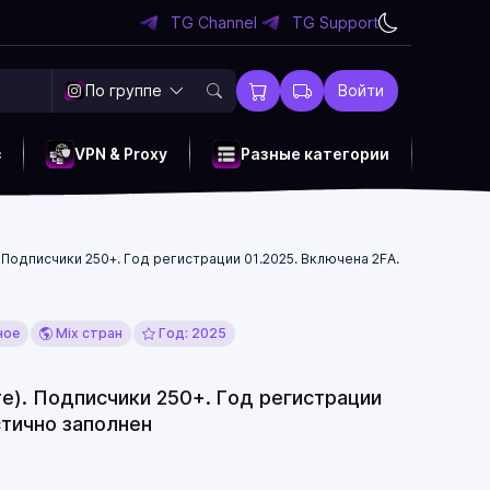
TG Channel
TG Support
По группе
Войти
c
VPN & Proxy
Разные категории
Подписчики 250+. Год регистрации 01.2025. Включена 2FA.
ное
Mix стран
Год: 2025
е). Подписчики 250+. Год регистрации
стично заполнен