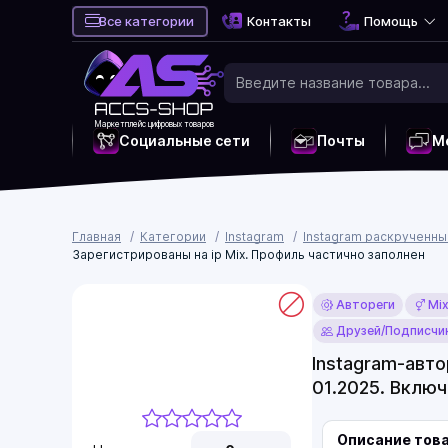
Все категории
Контакты
Помощь
Маркетплейс цифровых товаров
Социальные сети
Почты
М
Главная
Категории
Instagram
Instagram раскрученн
Зарегистрированы на ip Mix. Профиль частично заполнен
Автореги
Mi
Друзей/Подписчик
Instagram-авт
01.2025. Включ
Описание тов