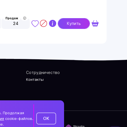
Продаж
24
Купить
Сотрудничество
Контакты
а. Продолжая
OK
ия
cookie-файлов.
е.
литика конфиденциальности
Structo