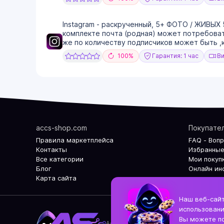
Instagram - раскрученный, 5+ ФОТО / ЖИВЫХ 5
комплекте почта (родная) может потребовать
же по количеству подписчиков может быть ,ка
100%
Гарантия: 1 час
Ви
accs-shop.com
Покупате
Правила маркетплейса
FAQ - Воп
Контакты
Избранные
Все категории
Мои покуп
Блог
Онлайн ин
Карта сайта
Наш веб-сайт
использовани
Вы можете по
Accs-shop.com - Интернет магазин акк