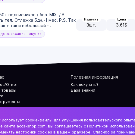
0+ подписчиков / Ава. MIX. / В
Наличие
Цена
 тел. Отлежка 5дн.-1 мес. P.S. Так
3
шт.
3.61
$
к + так и небольшой - .
деофиксация покупки
лю
Полезная информация
рос/Ответ
Как покупать?
 товары
База знаний
ки
струменты
 использует cookie-файлы для улучшения пользовательского опыт
е сайта accs-shop.com, вы соглашаетесь с
Политикой использован
менять настройки cookies в вашем браузере. Спасибо за понимани
По
аунтов