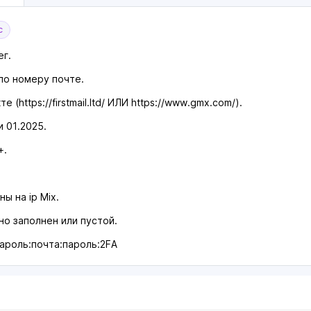
с
ег.
по номеру почте.
е (https://firstmail.ltd/ ИЛИ https://www.gmx.com/).
и 01.2025.
+.
ы на ip Mix.
но заполнен или пустой.
пароль:почта:пароль:2FA