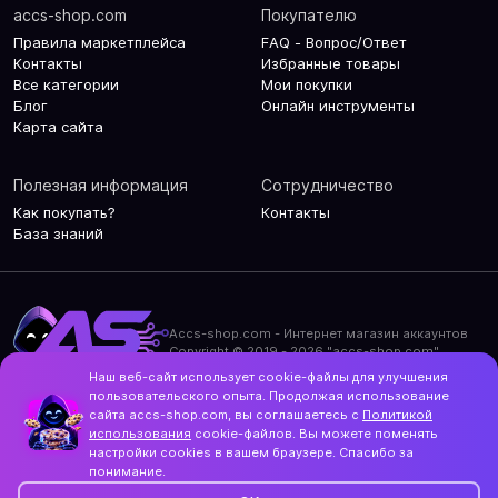
accs-shop.com
Покупателю
Правила маркетплейса
FAQ - Вопрос/Ответ
Контакты
Избранные товары
Все категории
Мои покупки
Блог
Онлайн инструменты
Карта сайта
Полезная информация
Сотрудничество
Как покупать?
Контакты
База знаний
Accs-shop.com - Интернет магазин аккаунтов
Copyright © 2019 - 2026 "accs-shop.com"
Наш веб-сайт использует cookie-файлы для улучшения
Политика конфиденциальности
пользовательского опыта. Продолжая использование
Политика использования cookie-файлов
сайта accs-shop.com, вы соглашаетесь с
Политикой
Контакты и актуальный адрес сайта
использования
cookie-файлов. Вы можете поменять
Structo
настройки cookies в вашем браузере. Спасибо за
Дизайн и разработка
понимание.