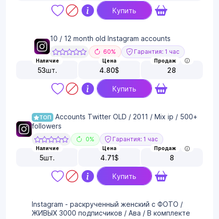
Купить
10 / 12 month old Instagram accounts
60%
Гарантия: 1 час
Наличие
Цена
Продаж
53
шт.
4.80
$
28
Купить
Accounts Twitter OLD / 2011 / Mix ip / 500+
ТОП
followers
0%
Гарантия: 1 час
Наличие
Цена
Продаж
5
шт.
4.71
$
8
Купить
Instagram - раскрученный женский с ФОТО /
ЖИВЫХ 3000 подписчиков / Ава / В комплекте