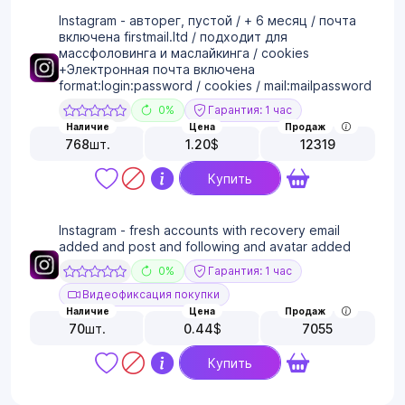
Instagram - авторег, пустой / + 6 месяц / почта
включена firstmail.ltd / подходит для
массфоловинга и маслайкинга / cookies
+Электронная почта включена
format:login:password / cookies / mail:mailpassword
0%
Гарантия: 1 час
Наличие
Цена
Продаж
768
шт.
1.20
$
12319
Купить
Instagram - fresh accounts with recovery email
added and post and following and avatar added
0%
Гарантия: 1 час
Видеофиксация покупки
Наличие
Цена
Продаж
70
шт.
0.44
$
7055
Купить