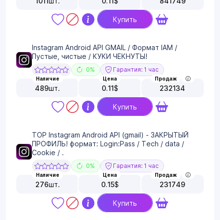
1011
шт.
0.11
$
841749
Купить
Instagram Android API GMAIL / Формат IAM /
Пустые, чистые / КУКИ ЧЕКНУТЫ!
0%
Гарантия: 1 час
Наличие
Цена
Продаж
489
шт.
0.11
$
232134
Купить
TOP Instagram Android API (gmail) - ЗАКРЫТЫЙ
ПРОФИЛЬ! формат: Login:Pass / Tech / data /
Cookie / .
0%
Гарантия: 1 час
Наличие
Цена
Продаж
276
шт.
0.15
$
231749
Купить