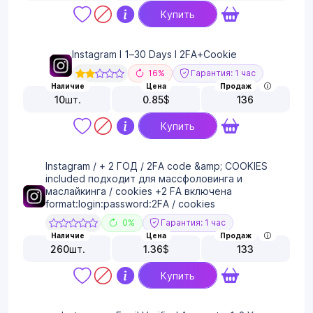
Купить
Instagram I 1–30 Days I 2FA+Cookie
16%
Гарантия: 1 час
Наличие
Цена
Продаж
10
шт.
0.85
$
136
Купить
Instagram / + 2 ГОД / 2FA code &amp; COOKIES
included подходит для массфоловинга и
маслайкинга / cookies +2 FA включена
format:login:password:2FA / cookies
0%
Гарантия: 1 час
Наличие
Цена
Продаж
260
шт.
1.36
$
133
Купить