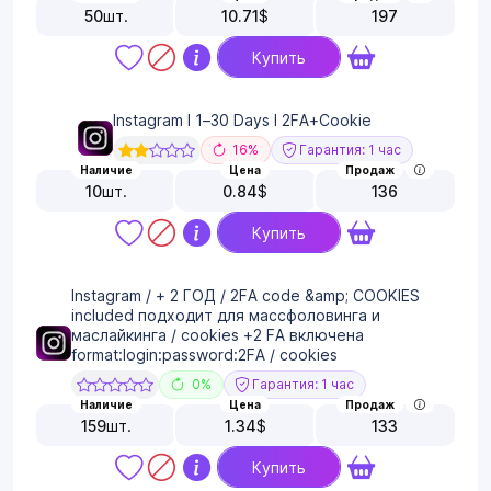
50
шт.
10.71
$
197
Купить
Instagram I 1–30 Days I 2FA+Cookie
16%
Гарантия: 1 час
Наличие
Цена
Продаж
10
шт.
0.84
$
136
Купить
Instagram / + 2 ГОД / 2FA code &amp; COOKIES
included подходит для массфоловинга и
маслайкинга / cookies +2 FA включена
format:login:password:2FA / cookies
0%
Гарантия: 1 час
Наличие
Цена
Продаж
159
шт.
1.34
$
133
Купить