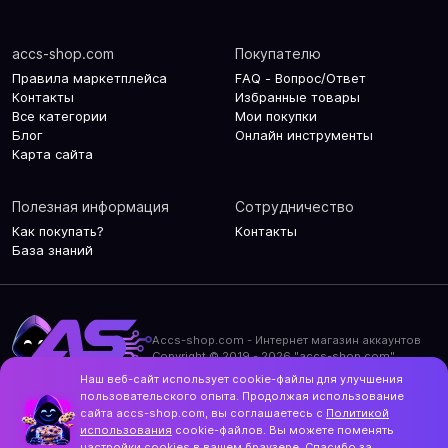
accs-shop.com
Покупателю
Правила маркетплейса
FAQ - Вопрос/Ответ
Контакты
Избранные товары
Все категории
Мои покупки
Блог
Онлайн инструменты
Карта сайта
Полезная информация
Сотрудничество
Как покупать?
Контакты
База знаний
Accs-shop.com - Интернет магазин аккаунтов
Copyright © 2019 - 2026 "accs-shop.com"
Наш веб-сайт использует cookie-файлы для улучшения
Политика конфиденциальности
пользовательского опыта. Продолжая использование
Политика использования cookie-файлов
сайта accs-shop.com, вы соглашаетесь с
Политикой
Контакты и актуальный адрес сайта
использования
cookie-файлов. Вы можете поменять
Structo
настройки cookies в вашем браузере. Спасибо за