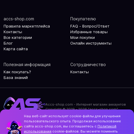
accs-shop.com
Покупателю
Правила маркетплейса
FAQ - Вопрос/Ответ
Контакты
Избранные товары
Все категории
Мои покупки
Блог
Онлайн инструменты
Карта сайта
Полезная информация
Сотрудничество
Как покупать?
Контакты
База знаний
Accs-shop.com - Интернет магазин аккаунтов
Copyright © 2019 - 2026 "accs-shop.com"
Наш веб-сайт использует cookie-файлы для улучшения
Политика конфиденциальности
пользовательского опыта. Продолжая использование
Политика использования cookie-файлов
сайта accs-shop.com, вы соглашаетесь с
Политикой
Контакты и актуальный адрес сайта
использования
cookie-файлов. Вы можете поменять
Structo