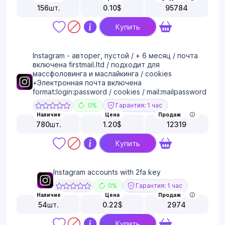
156
шт.
0.10
$
95784
Купить
Instagram - авторег, пустой / + 6 месяц / почта
включена firstmail.ltd / подходит для
массфоловинга и маслайкинга / cookies
+Электронная почта включена
format:login:password / cookies / mail:mailpassword
0%
Гарантия: 1 час
Наличие
Цена
Продаж
780
шт.
1.20
$
12319
Купить
Instagram accounts with 2fa key
0%
Гарантия: 1 час
Наличие
Цена
Продаж
54
шт.
0.22
$
2974
Купить