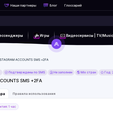
Наши партнеры
Блог
Глоссарий
ессенджеры
Игры
Видеосервисы | TV/Musi
NSTAGRAM ACCOUNTS SMS +2FA
x
Подтверждены по SMS
Не заполнен
Mix стран
Год: 
COUNTS SMS +2FA
ара
Правила использования
тия: 1 час