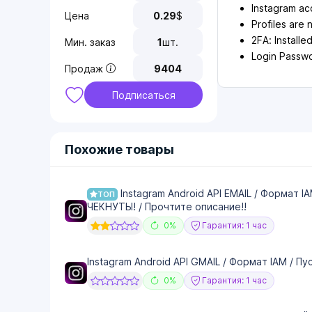
Instagram ac
Цена
0.29
$
Profiles are n
2FA: Install
Мин. заказ
1
шт.
Login Passw
Продаж
9404
Подписаться
Похожие товары
Instagram Android API EMAIL / Формат I
ТОП
ЧЕКНУТЫ! / Прочтите описание!!
0%
Гарантия: 1 час
Instagram Android API GMAIL / Формат IAM / П
0%
Гарантия: 1 час