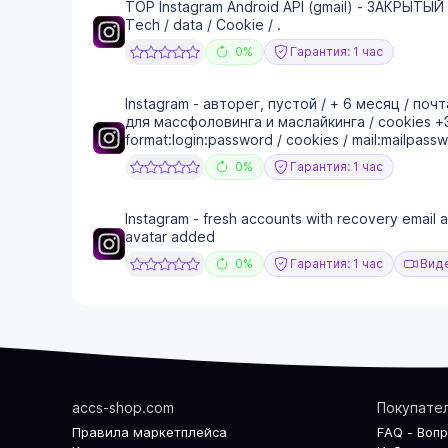
TOP Instagram Android API (gmail) - ЗАКРЫТЫЙ
Tech / data / Cookie / .
0%
Гарантия: 1 час
Instagram - авторег, пустой / + 6 месяц / почт
для массфоловинга и маслайкинга / cookies 
format:login:password / cookies / mail:mailpass
0%
Гарантия: 1 час
Instagram - fresh accounts with recovery email
avatar added
0%
Гарантия: 1 час
Виде
accs-shop.com
Покупате
Правила маркетплейса
FAQ - Воп