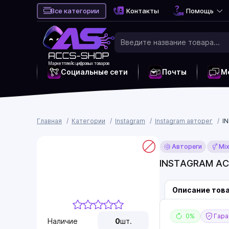
Все категории
Контакты
Помощь
Маркетплейс цифровых товаров
Социальные сети
Почты
М
Главная
Категории
Instagram
Instagram авторег
I
Автореги
Mi
INSTAGRAM AC
Описание тов
0%
Гаран
Наличие
0
шт.