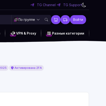
TG Channel
TG Support
По группе
Войти
c
VPN & Proxy
Разные категории
2025
Активирована 2FA