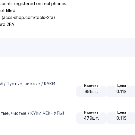
counts registered on real phones.
ot filled.
ed (accs-shop.com/tools-2fa)
ord 2FA
AM / Пустые, чистые / КУКИ
Наличие
Цена
951
шт.
0.11
$
Наличие
Цена
устые, чистые / КУКИ ЧЕКНУТЫ!
479
шт.
0.11
$