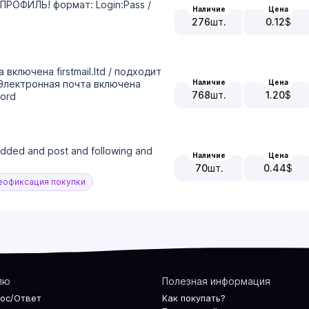
 ПРОФИЛЬ! формат: Login:Pass /
Наличие
Цена
276
шт.
0.12
$
а включена firstmail.ltd / подходит
Наличие
Цена
+Электронная почта включена
768
шт.
1.20
$
word
 added and post and following and
Наличие
Цена
70
шт.
0.44
$
офиксация покупки
лю
Полезная информация
рос/Ответ
Как покупать?