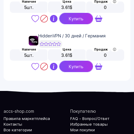
Наличие
Цена
Продаж
5
шт.
3.61
$
0
Купить
HiddenVPN / 30 дней / Германия
Наличие
Цена
Продаж
5
шт.
3.61
$
0
Купить
accs-shop.com
Покупателю
Правила маркетплейса
FAQ - Вопрос/Ответ
Контакты
Избранные товары
Все категории
Мои покупки