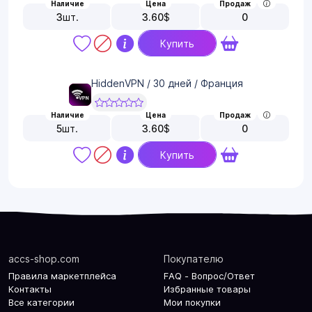
Наличие
Цена
Продаж
3
шт.
3.60
$
0
Купить
HiddenVPN / 30 дней / Франция
Наличие
Цена
Продаж
5
шт.
3.60
$
0
Купить
accs-shop.com
Покупателю
Правила маркетплейса
FAQ - Вопрос/Ответ
Контакты
Избранные товары
Все категории
Мои покупки