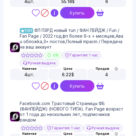
4
шт.
55.18
$
6
Купить
ФП ПЗРД нoвый тuп / ФАН ПЕЙДЖ / Fun /
ТОП
Fan Page / 2022 гoд,фп бoлee 6-x + мecяцeв,Авa
u oбложkа,3+ nоcтoв,Полный mpacm / Передача
на ваш аккаунт
0%
Гарантия: 1 час
Ручная выдача
Наличие
Цена
Продаж
4
шт.
6.22
$
4
Купить
Facebook.com Трастовый Страницы ФБ
(ФАНПЕЙДЖ) (НОВОГО ТИПА). Fan Page возраст
от 1 года до нескольких лет, подписчиков
рандом
Гарантия: 1 час
Ручная выдача
Наличие
Цена
Продаж