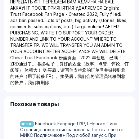
ПЕРЕДАТЬ ФП. ПЕРЕДАЁМ ВАМ АДМИНА НА ВАШ
АККАУНТ ПОСЛЕ ПРИЯНЯТИЯ УДАЛЯЕМСЯ English:
Trust Facebook Fan Page - Created 2022, Fully filled!
ads ban passed. Lots of posts, big activity (stories, likes,
comments, subscriptions, etc.) Large volume! AFTER
PURCHASING, WRITE TO SUPPORT YOUR ORDER
NUMBER AND LINK TO YOUR ACCOUNT WHERE TO
TRANSFER FP. WE WILL TRANSFER YOU AN ADMIN TO
YOUR ACCOUNT AFTER ACCEPTANCE WE WILL DELETE
China: Trust Facebook 粉丝页面 - 2022 年创建，已满！
ZRD通过了。 很多帖子，良好的农业（故事、点赞、评论、订
阅等） 体积大！ 购买后，请写信支持您的订单号并链接到您
的账户（用于转移 FP）。接受后，我们会将管理员转移到您
的帐户，我们将删除
Похожие товары
Facebook Fanpage ПЗРД Нового Типа
ТОП
Страница полностью заполнена Посты в ленте +
МИКС Подписчиков+ Под любой запуск. При