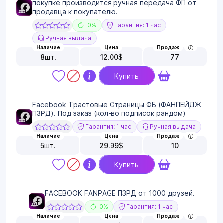
покупке производится ручная передача ФП от
продавца к покупателю.
0%
Гарантия: 1 час
Ручная выдача
Наличие
Цена
Продаж
8
шт.
12.00
$
77
Купить
Facebook Трастовые Страницы ФБ (ФАНПЕЙДЖ
ПЗРД). Под заказ (кол-во подписок рандом)
Гарантия: 1 час
Ручная выдача
Наличие
Цена
Продаж
5
шт.
29.99
$
10
Купить
FACEBOOK FANPAGE ПЗРД от 1000 друзей.
0%
Гарантия: 1 час
Наличие
Цена
Продаж