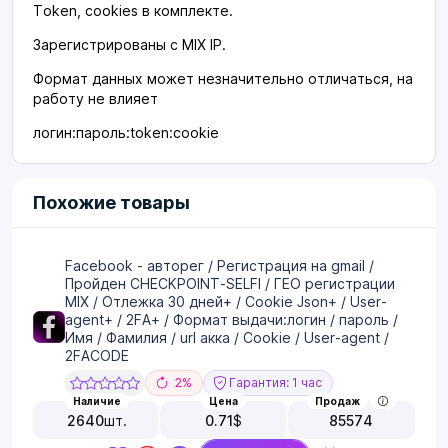
Token, cookies в комплекте.
Зарегистрированы с MIX IP.
Формат данных может незначительно отличаться, на
работу не влияет
логин:пароль:token:cookie
Похожие товары
Facebook - авторег / Регистрация на gmail /
Пройден CHECKPOINT-SELFI / ГЕО регистрации
MIX / Отлежка 30 дней+ / Cookie Json+ / User-
agent+ / 2FA+ / Формат выдачи:логин / пароль /
Имя / Фамилия / url акка / Cookie / User-agent /
2FACODE
2%
Гарантия: 1 час
Наличие
Цена
Продаж
2640
шт.
0.71
$
85574