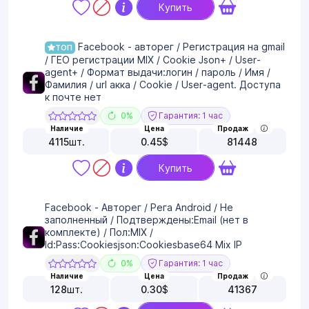
Купить
Facebook - авторег / Регистрация на gmail
ТОП
/ ГЕО регистрации MIX / Cookie Json+ / User-
agent+ / Формат выдачи:логин / пароль / Имя /
Фамилия / url акка / Cookie / User-agent. Доступа
к почте нет
0%
Гарантия: 1 час
Наличие
Цена
Продаж
4115
шт.
0.45
$
81448
Купить
Facebook - Авторег / Рега Android / Не
заполненный / Подтверждены:Email (нет в
комплекте) / Пол:MIX /
Id:Pass:Cookiesjson:Cookiesbase64 Mix IP
0%
Гарантия: 1 час
Наличие
Цена
Продаж
128
шт.
0.30
$
41367