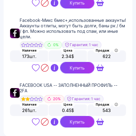
Купить
Facebook-Микс 6мес+,использованные аккаунты!
Аккаунты отлиты, могут быть долги, баны рк / бм
/ фп. Можно использовать под спам, или иные
цели.
0%
Гарантия: 1 час
Наличие
Цена
Продаж
173
шт.
2.34
$
622
Купить
FACEBOOK USA -- ЗАПОЛНЕННЫЙ ПРОФИЛЬ --
2FA
20%
Гарантия: 1 час
Наличие
Цена
Продаж
261
шт.
0.45
$
543
Купить