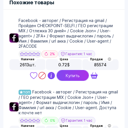
Похожие товары
Facebook - авторег / Регистрация на gmail /
Пройден CHECKPOINT-SELFI / ГЕО регистрации
MIX / Отлежка 30 дней+ / Cookie Json+ / User-
agent+ / 2FA+ / Формат выдачи:логин / пароль /
Имя / Фамилия / url акка / Cookie / User-agent /
2FACODE
2%
Гарантия: 1 час
Наличие
Цена
Продаж
2613
шт.
0.72
$
85574
Купить
Facebook - авторег / Регистрация на gmail
ТОП
/ ГЕО регистрации MIX / Cookie Json+ / User-
agent+ / Формат выдачи:логин / пароль / Имя /
Фамилия / url акка / Cookie / User-agent. Доступа
к почте нет
0%
Гарантия: 1 час
Наличие
Цена
Продаж