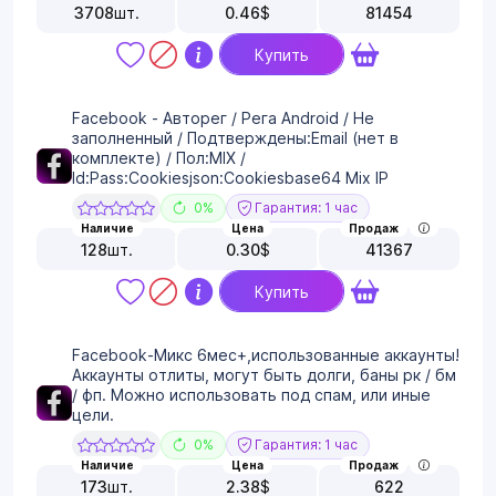
3708
шт.
0.46
$
81454
Купить
Facebook - Авторег / Рега Android / Не
заполненный / Подтверждены:Email (нет в
комплекте) / Пол:MIX /
Id:Pass:Cookiesjson:Cookiesbase64 Mix IP
0%
Гарантия: 1 час
Наличие
Цена
Продаж
128
шт.
0.30
$
41367
Купить
Facebook-Микс 6мес+,использованные аккаунты!
Аккаунты отлиты, могут быть долги, баны рк / бм
/ фп. Можно использовать под спам, или иные
цели.
0%
Гарантия: 1 час
Наличие
Цена
Продаж
173
шт.
2.38
$
622