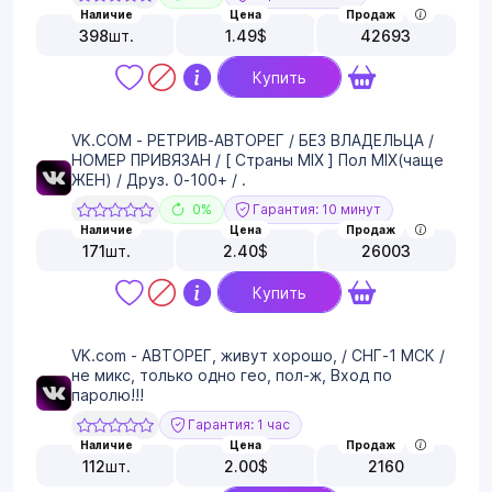
Наличие
Цена
Продаж
398
шт.
1.49
$
42693
Купить
VK.COM - РЕТРИВ-АВТОРЕГ / БЕЗ ВЛАДЕЛЬЦА /
НОМЕР ПРИВЯЗАН / [ Страны MIX ] Пол MIX(чаще
ЖЕН) / Друз. 0-100+ / .
0%
Гарантия: 10 минут
Наличие
Цена
Продаж
171
шт.
2.40
$
26003
Купить
VK.com - АВТОРЕГ, живут хорошо, / СНГ-1 МСК /
не микс, только одно гео, пол-ж, Вход по
паролю!!!
Гарантия: 1 час
Наличие
Цена
Продаж
112
шт.
2.00
$
2160