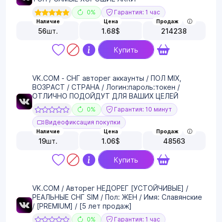
0%
Гарантия: 1 час
Наличие
Цена
Продаж
56
шт.
1.68
$
214238
Купить
VK.COM - СНГ авторег аккаунты / ПОЛ MIX,
ВОЗРАСТ / СТРАНА / Логин:пароль:токен /
ОТЛИЧНО ПОДОЙДУТ ДЛЯ ВАШИХ ЦЕЛЕЙ
0%
Гарантия: 10 минут
Видеофиксация покупки
Наличие
Цена
Продаж
19
шт.
1.06
$
48563
Купить
VK.COM / Авторег НЕДОРЕГ [УСТОЙЧИВЫЕ] /
РЕАЛЬНЫЕ СНГ SIM / Пол: ЖЕН / Имя: Славянские
/ [PREMIUM] / [5 лет продаж]
0%
Гарантия: 1 час