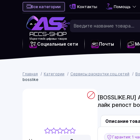
Все категории
Контакты
Помощь
Маркетплейс цифровых товаров
Социальные сети
Почты
М
Главная
Категории
Сервисы раскрутки соц.сетей
Bo
bosslike
[BOSSLIKE.RU] 
лайк репост bo
Описание тов
Гарантия: 1 ча