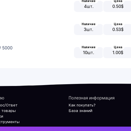
Наличие
Цена
4
шт.
0.50
$
Наличие
Цена
3
шт.
0.53
$
Наличие
Цена
/ 5000
10
шт.
1.00
$
лю
Полезная информация
рос/Ответ
Как покупать?
 товары
База знаний
ки
струменты