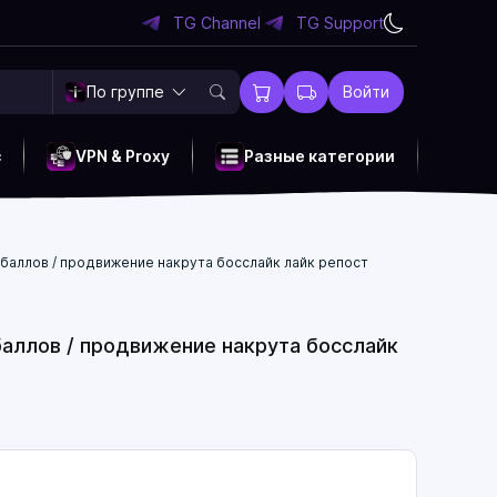
TG Channel
TG Support
По группе
Войти
c
VPN & Proxy
Разные категории
0 баллов / продвижение накрута босслайк лайк репост
 баллов / продвижение накрута босслайк