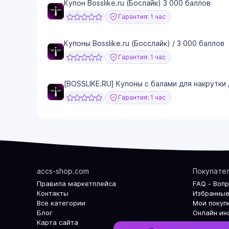
Купон Bosslike.ru (Бослайк) 3 000 баллов
Гарантия: 1 час
Купоны Bosslike.ru (Босслайк) / 3 000 баллов
Гарантия: 1 час
[BOSSLIKE.RU] Купоны с балами для накрутки 
Гарантия: 1 час
accs-shop.com
Покупате
Правила маркетплейса
FAQ - Воп
Контакты
Избранные
Все категории
Мои покуп
Блог
Онлайн ин
Карта сайта