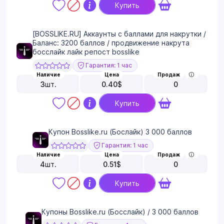
Купить
[BOSSLIKE.RU] Аккаунты с баллами для накрутки /
Баланс: 3200 баллов / продвижение накрута
босслайк лайк репост bosslike
Гарантия: 1 час
Наличие
Цена
Продаж
3
шт.
0.40
$
0
Купить
Купон Bosslike.ru (Бослайк) 3 000 баллов
Гарантия: 1 час
Наличие
Цена
Продаж
4
шт.
0.51
$
0
Купить
Купоны Bosslike.ru (Босслайк) / 3 000 баллов