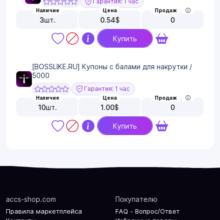
Гарантия: 1 час
Наличие
Цена
Продаж
3
шт.
0.54
$
0
Купить
[BOSSLIKE.RU] Купоны с балами для накрутки /
5000
Гарантия: 1 час
Наличие
Цена
Продаж
10
шт.
1.00
$
0
Купить
accs-shop.com
Покупателю
Правила маркетплейса
FAQ - Вопрос/Ответ