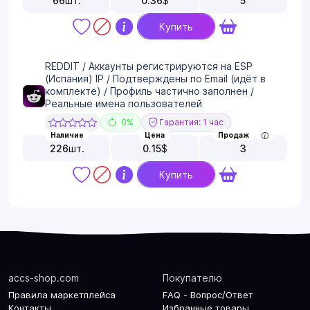
66
шт.
0.36
$
5
Купить
REDDIT / Аккаунты регистрируются на ESP
(Испания) IP / Подтверждены по Email (идёт в
комплекте) / Профиль частично заполнен /
Реальные имена пользователей
0%
Гарантия: 1 час
Наличие
Цена
Продаж
226
шт.
0.15
$
3
Купить
accs-shop.com
Покупателю
Правила маркетплейса
FAQ - Вопрос/Ответ
Контакты
Избранные товары