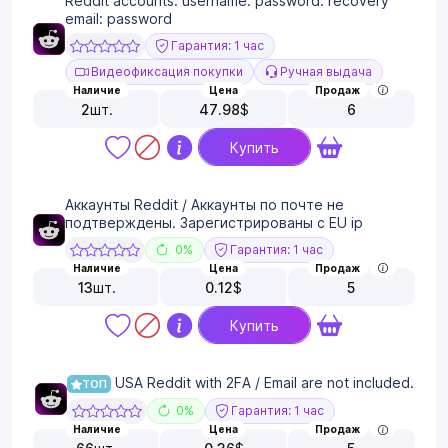
Reddit accounts: username: password: recovery
email: password
Гарантия: 1 час
Видеофиксация покупки
Ручная выдача
Наличие
Цена
Продаж
2
шт.
47.98
$
6
Купить
Аккаунты Reddit / Аккаунты по почте не
подтверждены. Зарегистрированы с EU ip
0%
Гарантия: 1 час
Наличие
Цена
Продаж
13
шт.
0.12
$
5
Купить
USA Reddit with 2FA / Email are not included.
ТОП
0%
Гарантия: 1 час
Наличие
Цена
Продаж