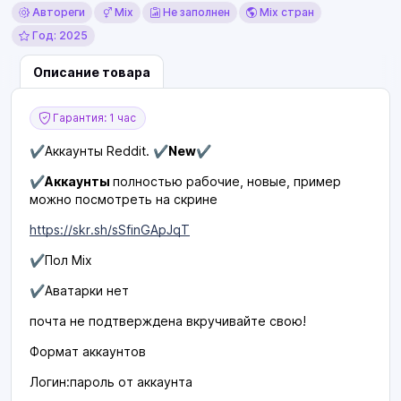
Автореги
Mix
Не заполнен
Mix стран
Год: 2025
Описание товара
Гарантия: 1 час
✔️
Аккаунты Reddit.
✔️New✔️
✔️Аккаунты
полностью рабочие, новые, пример
можно посмотреть на скрине
https://skr.sh/sSfinGApJqT
✔️
Пол Mix
✔️
Аватарки нет
почта не подтверждена вкручивайте свою!
Формат аккаунтов
Логин:пароль от аккаунта