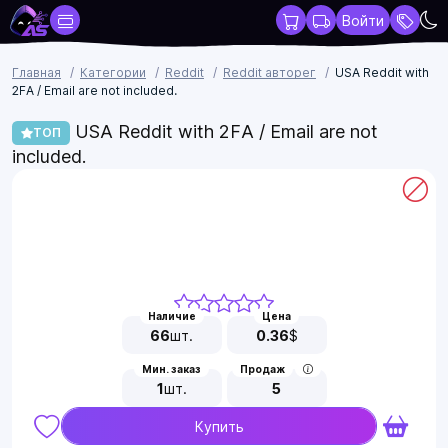
Войти
Главная
Категории
Reddit
Reddit авторег
USA Reddit with
2FA / Email are not included.
USA Reddit with 2FA / Email are not
ТОП
included.
Наличие
Цена
66
шт.
0.36
$
Мин. заказ
Продаж
1
шт.
5
Купить