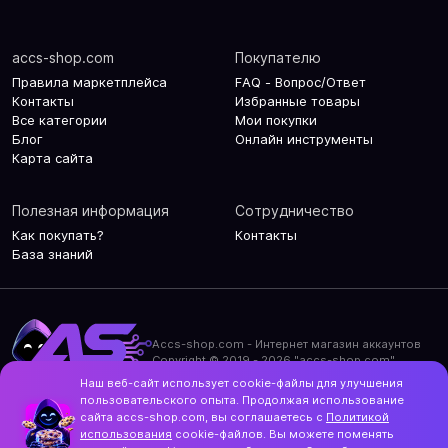
accs-shop.com
Покупателю
Правила маркетплейса
FAQ - Вопрос/Ответ
Контакты
Избранные товары
Все категории
Мои покупки
Блог
Онлайн инструменты
Карта сайта
Полезная информация
Сотрудничество
Как покупать?
Контакты
База знаний
Accs-shop.com - Интернет магазин аккаунтов
Copyright © 2019 - 2026 "accs-shop.com"
Наш веб-сайт использует cookie-файлы для улучшения
Политика конфиденциальности
пользовательского опыта. Продолжая использование
Политика использования cookie-файлов
сайта accs-shop.com, вы соглашаетесь с
Политикой
Контакты и актуальный адрес сайта
использования
cookie-файлов. Вы можете поменять
Structo