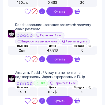
160
шт.
0.48
$
20
Купить
Reddit accounts: username: password: recovery
email: password
Гарантия: 1 час
Видеофиксация покупки
Ручная выдача
Наличие
Цена
Продаж
2
шт.
47.81
$
6
Купить
Аккаунты Reddit / Аккаунты по почте не
подтверждены. Зарегистрированы с EU ip
0%
Гарантия: 1 час
Наличие
Цена
Продаж
14
шт.
0.12
$
5
Купить