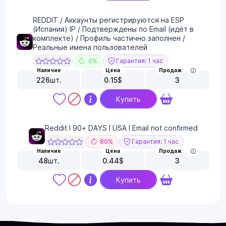
REDDIT / Аккаунты регистрируются на ESP
(Испания) IP / Подтверждены по Email (идёт в
комплекте) / Профиль частично заполнен /
Реальные имена пользователей
0%
Гарантия: 1 час
Наличие
Цена
Продаж
226
шт.
0.15
$
3
Купить
Reddit I 90+ DAYS I USA I Email not confirmed
80%
Гарантия: 1 час
Наличие
Цена
Продаж
48
шт.
0.44
$
3
Купить