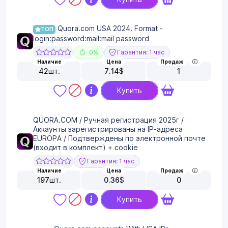
Quora.com USA 2024. Format -
ТОП
login:password:mail:mail password
0%
Гарантия: 1 час
Наличие
Цена
Продаж
42
шт.
7.14
$
1
Купить
QUORA.COM / Ручная регистрация 2025г /
Аккаунты зарегистрированы на IP-адреса
EUROPA / Подтверждены по электронной почте
(входит в комплект) + cookie
Гарантия: 1 час
Наличие
Цена
Продаж
197
шт.
0.36
$
0
Купить