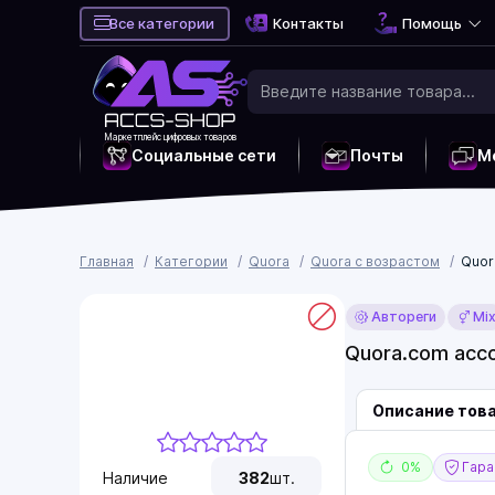
Все категории
Контакты
Помощь
Маркетплейс цифровых товаров
Социальные сети
Почты
М
Главная
Категории
Quora
Quora с возрастом
Quor
Автореги
Mi
Quora.com acco
Описание тов
0%
Гаран
Наличие
382
шт.