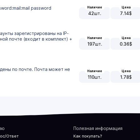
word:mail:mail password
Наличие
Цена
42
шт.
7.14
$
аунты зарегистрированы на IP-
Наличие
Цена
ой почте (входит в комплект) +
197
шт.
0.36
$
дены по почте. Почта может не
Наличие
Цена
110
шт.
1.78
$
лю
Полезная информация
рос/Ответ
Как покупать?