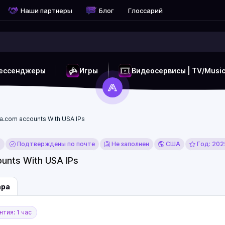
Наши партнеры
Блог
Глоссарий
ессенджеры
Игры
Видеосервисы | TV/Musi
a.com accounts With USA IPs
x
Подтверждены по почте
Не заполнен
США
Год: 202
unts With USA IPs
ара
тия: 1 час