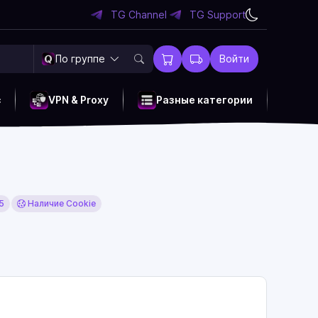
TG Channel
TG Support
По группе
Войти
c
VPN & Proxy
Разные категории
5
Наличие Cookie