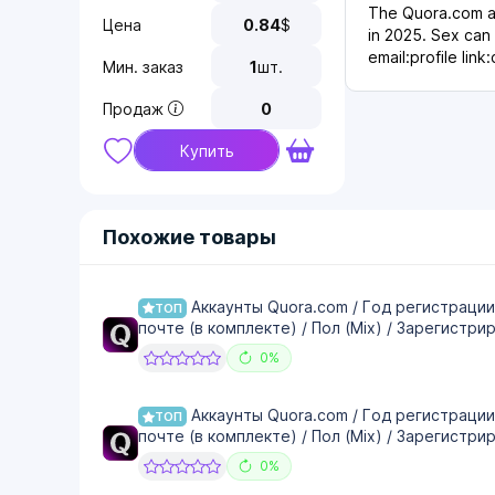
The Quora.com ac
Цена
0.84
$
in 2025. Sex can
email:profile link
Мин. заказ
1
шт.
Продаж
0
Купить
Похожие товары
Аккаунты Quora.com / Год регистрации
ТОП
почте (в комплекте) / Пол (Мix) / Зарегистрир
0%
Аккаунты Quora.com / Год регистрации
ТОП
почте (в комплекте) / Пол (Мix) / Зарегистрир
0%