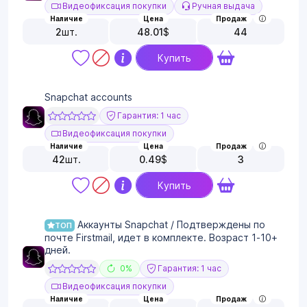
Видеофиксация покупки
Ручная выдача
Наличие
Цена
Продаж
2
шт.
48.01
$
44
Купить
Snapchat accounts
Гарантия: 1 час
Видеофиксация покупки
Наличие
Цена
Продаж
42
шт.
0.49
$
3
Купить
Аккаунты Snapchat / Подтверждены по
ТОП
почте Firstmail, идет в комплекте. Возраст 1-10+
дней.
0%
Гарантия: 1 час
Видеофиксация покупки
Наличие
Цена
Продаж