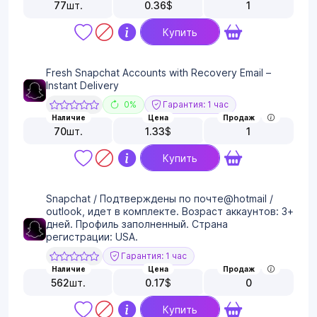
77
шт.
0.36
$
1
Купить
Fresh Snapchat Accounts with Recovery Email –
Instant Delivery
0%
Гарантия: 1 час
Наличие
Цена
Продаж
70
шт.
1.33
$
1
Купить
Snapchat / Подтверждены по почте@hotmail /
outlook, идет в комплекте. Возраст аккаунтов: 3+
дней. Профиль заполненный. Страна
регистрации: USA.
Гарантия: 1 час
Наличие
Цена
Продаж
562
шт.
0.17
$
0
Купить