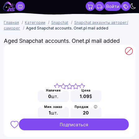
Войти
Главная
Категории
Snapchat
Snapchat аккаунты авторег/
саморег
Aged Snapchat accounts. Onet.pl mail added
Aged Snapchat accounts. Onet.pl mail added
Наличие
Цена
0
шт.
1.09
$
Мин. заказ
Продаж
1
шт.
20
Подписаться