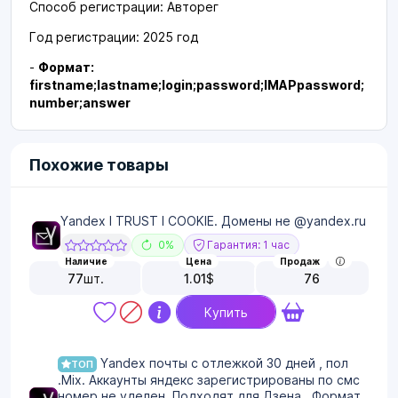
Способ регистрации: Авторег
Год регистрации: 2025 год
-
Формат:
firstname;lastname;login;password;IMAPpassword;
number;answer
Похожие товары
Yandex I TRUST I COOKIE. Домены не @yandex.ru
0%
Гарантия: 1 час
Наличие
Цена
Продаж
77
шт.
1.01
$
76
Купить
Yandex почты с отлежкой 30 дней , пол
ТОП
.Mix. Аккаунты яндекс зарегистрированы по смс
номер не уделен. Подходят для Дзена . Формат