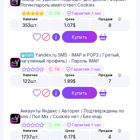
Логин:пароль:имап:ответ:Cookies
0%
Гарантия: 1 час
Наличие
Цена
Продаж
353
шт.
1.07
$
8
Купить
Yandex.ru SMS - IMAP и POP3 / Гретый,
ТОП
нагулянный профиль) - Пароль IMAP
1%
Гарантия: 1 час
Наличие
Цена
Продаж
122
шт.
1.89
$
7
Купить
Аккаунты Яндекс / Авторег / Подтверждены по
sms / Пол Mix / Cookies нет / Без imap
0%
Гарантия: 1 час
Наличие
Цена
Продаж
1737
шт.
6.17
$
4