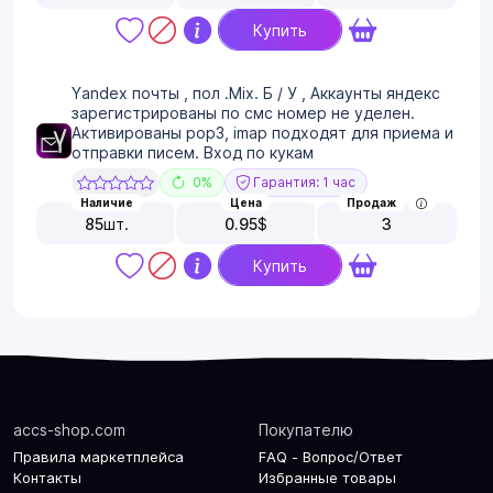
Купить
Yandex почты , пол .Mix. Б / У , Аккаунты яндекс
зарегистрированы по смс номер не уделен.
Активированы pop3, imap подходят для приема и
отправки писем. Вход по кукам
0%
Гарантия: 1 час
Наличие
Цена
Продаж
85
шт.
0.95
$
3
Купить
accs-shop.com
Покупателю
Правила маркетплейса
FAQ - Вопрос/Ответ
Контакты
Избранные товары