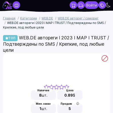
Войти
Главная
Категории
WEB.DE
WEB.DE авторег / саморег
WEB.DE автореги I 2023 I MAP I TRUST / Подтверждены по SMS /
Крепкие, под любые цели
WEB.DE автореги I 2023 I MAP I TRUST /
ТОП
Подтверждены по SMS / Крепкие, под любые
цели
Наличие
Цена
8
шт.
0.89
$
Мин. заказ
Продаж
1
шт.
5