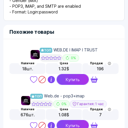
- Gender (MIX)
- POP3, IMAP, and SMTP are enabled
- Format: Login:password
Похожие товары
WEB.DE I IMAP I TRUST
ТОП
0%
Наличие
Цена
Продаж
18
шт.
1.32
$
196
Купить
Web.de - pop3+imap
ТОП
0%
Гарантия: 1 час
Наличие
Цена
Продаж
676
шт.
1.08
$
7
Купить