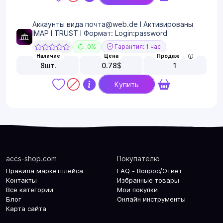
Аккаунты вида почта@web.de I Активированы
IMAP I TRUST I Формат: Login:password
0%
Гарантия: 1 час
Наличие
Цена
Продаж
8
шт.
0.78
$
1
Купить
accs-shop.com
Покупателю
Правила маркетплейса
FAQ - Вопрос/Ответ
Контакты
Избранные товары
Все категории
Мои покупки
Блог
Онлайн инструменты
Карта сайта