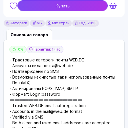
Купить
Автореги
Mix
Mix стран
Год: 2023
Описание товара
0%
Гарантия: 1 час
- Трастовые автореги почты WEB.DE
- Аккаунты вида почта@web.de
- Подтверждены по SMS
- Возможны как чистые так и использованные почты
- Пол (MIX)
- Активированы POP3, IMAP, SMTP
- Формат: Login:password
➖➖➖➖➖➖➖➖➖➖➖➖➖➖➖
- Trusted WEB.DE email autoregistration
- Accounts in the
mail@web.de
format
- Verified via SMS
- Both clean and used email addresses are accepted